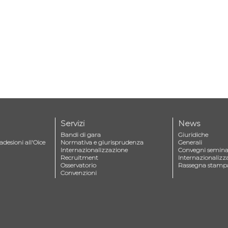
Servizi
News
Bandi di gara
Giuridiche
adesioni all'Oice
Normativa e giurisprudenza
Generali
Internazionalizzazione
Convegni seminar
Recruitment
Internazionalizz
Osservatorio
Rassegna stamp
Convenzioni