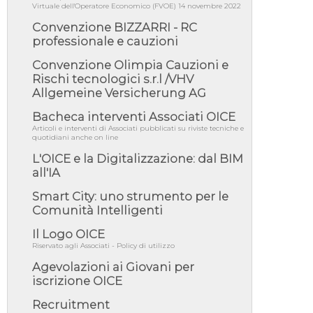
06/08/26 - DDL delegazione europea in Cdm
Virtuale dell'Operatore Economico (FVOE) 14 novembre 2022
per recepimento norme UE in m...
Convenzione BIZZARRI - RC
05/08/26 - DL Infrastrutture e PNRR è legge:
professionale e cauzioni
approvata oggi la fiducia...
05/08/26 - Focus OICE sul DDL di riforma
Convenzione Olimpia Cauzioni e
della responsabilità amminist...
Rischi tecnologici s.r.l /VHV
Allgemeine Versicherung AG
05/08/26 - Anac: pubblicata la Relazione
illustrativa al Bando tipo 2 s...
Bacheca interventi Associati OICE
05/08/26 - SAVE THE DATE: Assemblea
Articoli e interventi di Associati pubblicati su riviste tecniche e
Pubblica Confindustria Professioni ...
quotidiani anche on line
05/08/26 - Successo OICE per il bando della
L'OICE e la Digitalizzazione: dal BIM
Città metropolitana di Reg...
all'IA
05/08/26 - Lettera OICE per il bando della
Smart City: uno strumento per le
Giunta Regionale della Campa...
Comunità Intelligenti
04/08/26 - DL PA: previste cancellazioni da
elenchi professionisti per ...
Il Logo OICE
Riservato agli Associati - Policy di utilizzo
04/08/26 - International Sustainable
Buildings Competition - COP31, An...
Agevolazioni ai Giovani per
04/08/26 - CdS, project financing: progetto di
iscrizione OICE
fattibilità da impugnar...
Recruitment
04/08/26 - Rapporto Anac corruzione 2020-