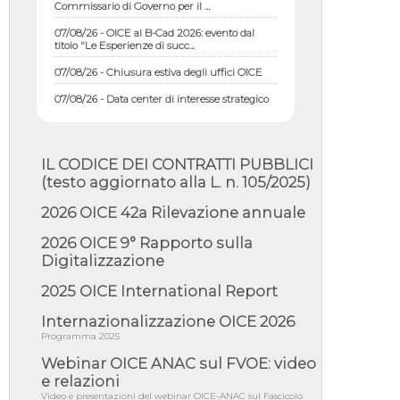
07/08/26 - OICE al B-Cad 2026: evento dal
titolo "Le Esperienze di succ...
07/08/26 - Chiusura estiva degli uffici OICE
07/08/26 - Data center di interesse strategico
nazionale; interventi pe...
07/08/26 - Piano casa: dichiarato di interesse
strategico; nominata Com...
IL CODICE DEI CONTRATTI PUBBLICI
07/08/26 - Ponte sullo Stretto di Messina:
deliberata la sussistenza di...
(testo aggiornato alla L. n. 105/2025)
07/08/26 - Tunnel Brennero, dal Cipess via
2026 OICE 42a Rilevazione annuale
libera al quinto lotto costr...
2026 OICE 9° Rapporto sulla
06/08/26 - Istat, produzione industriale in calo
dell'1% a giugno, su a...
Digitalizzazione
06/08/26 - Dal 3 agosto in vigore l'obbligo di
2025 OICE International Report
energie rinnovabili con ...
Internazionalizzazione OICE 2026
06/08/26 - DL PA approvato in Cdm:
contributi per riqualificazione sism...
Programma 2025
Webinar OICE ANAC sul FVOE: video
06/08/26 - CdM: approvato il d.lgs. di
adeguamento all’AI Act in mate...
e relazioni
Video e presentazioni del webinar OICE-ANAC sul Fascicolo