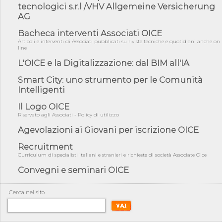
fiducia...
tecnologici s.r.l /VHV Allgemeine Versicherung
AG
05/08/26 - Focus OICE sul DDL di riforma della responsabilità
amminist...
Bacheca interventi Associati OICE
05/08/26 - Anac: pubblicata la Relazione illustrativa al Bando tipo
Articoli e interventi di Associati pubblicati su riviste tecniche e quotidiani anche on
2 s...
line
05/08/26 - SAVE THE DATE: Assemblea Pubblica Confindustria
L'OICE e la Digitalizzazione: dal BIM all'IA
Professioni ...
Smart City: uno strumento per le Comunità
05/08/26 - Successo OICE per il bando della Città metropolitana
Intelligenti
di Reg...
05/08/26 - Lettera OICE per il bando della Giunta Regionale della
Il Logo OICE
Campa...
Riservato agli Associati - Policy di utilizzo
04/08/26 - DL PA: previste cancellazioni da elenchi professionisti
Agevolazioni ai Giovani per iscrizione OICE
per ...
Recruitment
04/08/26 - International Sustainable Buildings Competition -
COP31, An...
Curriculum di specialisti italiani e stranieri e richieste di società Associate Oice
Convegni e seminari OICE
04/08/26 - CdS, project financing: progetto di fattibilità da
impugnar...
04/08/26 - Rapporto Anac corruzione 2020-2026: procedimenti
Cerca nel sito
penali per ...
04/08/26 - CdS: partecipazione alla gara non equivale ad
acquiescenza r...