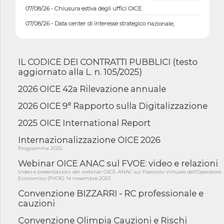
07/08/26 - Chiusura estiva degli uffici OICE
07/08/26 - Data center di interesse strategico nazionale;
interventi pe...
07/08/26 - Piano casa: dichiarato di interesse strategico;
nominata Com...
IL CODICE DEI CONTRATTI PUBBLICI (testo
07/08/26 - Ponte sullo Stretto di Messina: deliberata la
aggiornato alla L. n. 105/2025)
sussistenza di...
07/08/26 - Tunnel Brennero, dal Cipess via libera al quinto lotto
2026 OICE 42a Rilevazione annuale
costr...
2026 OICE 9° Rapporto sulla Digitalizzazione
06/08/26 - Istat, produzione industriale in calo dell'1% a giugno,
su a...
2025 OICE International Report
06/08/26 - Dal 3 agosto in vigore l'obbligo di energie rinnovabili
con ...
Internazionalizzazione OICE 2026
Programma 2025
06/08/26 - DL PA approvato in Cdm: contributi per
riqualificazione sism...
Webinar OICE ANAC sul FVOE: video e relazioni
Video e presentazioni del webinar OICE-ANAC sul Fascicolo Virtuale dell'Operatore
06/08/26 - CdM: approvato il d.lgs. di adeguamento all’AI Act in
Economico (FVOE) 14 novembre 2022
mate...
Convenzione BIZZARRI - RC professionale e
06/08/26 - DDL delegazione europea in Cdm per recepimento
cauzioni
norme UE in m...
Convenzione Olimpia Cauzioni e Rischi
05/08/26 - DL Infrastrutture e PNRR è legge: approvata oggi la