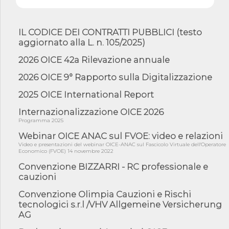
2 s...
05/08/26 - SAVE THE DATE: Assemblea Pubblica Confindustria
Professioni ...
IL CODICE DEI CONTRATTI PUBBLICI (testo
05/08/26 - Successo OICE per il bando della Città metropolitana
aggiornato alla L. n. 105/2025)
di Reg...
2026 OICE 42a Rilevazione annuale
05/08/26 - Lettera OICE per il bando della Giunta Regionale della
Campa...
2026 OICE 9° Rapporto sulla Digitalizzazione
04/08/26 - DL PA: previste cancellazioni da elenchi professionisti
per ...
2025 OICE International Report
04/08/26 - International Sustainable Buildings Competition -
Internazionalizzazione OICE 2026
COP31, An...
Programma 2025
04/08/26 - CdS, project financing: progetto di fattibilità da
Webinar OICE ANAC sul FVOE: video e relazioni
impugnar...
Video e presentazioni del webinar OICE-ANAC sul Fascicolo Virtuale dell'Operatore
Economico (FVOE) 14 novembre 2022
04/08/26 - Rapporto Anac corruzione 2020-2026: procedimenti
penali per ...
Convenzione BIZZARRI - RC professionale e
04/08/26 - CdS: partecipazione alla gara non equivale ad
cauzioni
acquiescenza r...
Convenzione Olimpia Cauzioni e Rischi
04/08/26 - DL Infrastrutture approvato alla Camera, passa ora al
tecnologici s.r.l /VHV Allgemeine Versicherung
Senato
AG
03/08/26 - TAR Piemonte: RUP può avvalersi di consulente
esterno per v...