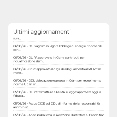
Ultimi aggiornamenti
06/08/26 - Istat, produzione industriale in calo dell'1% a giugno,
su a...
06/08/26 - Dal 3 agosto in vigore l'obbligo di energie rinnovabili
con ...
06/08/26 - DL PA approvato in Cdm: contributi per
riqualificazione sism...
06/08/26 - CdM: approvato il d.lgs. di adeguamento all’AI Act in
mate...
06/08/26 - DDL delegazione europea in Cdm per recepimento
norme UE in m...
05/08/26 - DL Infrastrutture e PNRR è legge: approvata oggi la
fiducia...
05/08/26 - Focus OICE sul DDL di riforma della responsabilità
amminist...
05/08/26 - Anac: pubblicata la Relazione illustrativa al Bando tipo