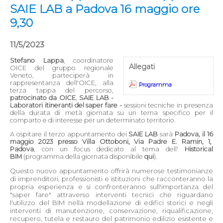
SAIE LAB a Padova 16 maggio ore
9,30
11/5/2023
Stefano Lappa
, coordinatore
Allegati
OICE del gruppo regionale
Veneto, parteciperà in
rappresentanza dell'OICE, alla
Programma
terza tappa del percorso,
patrocinato da OICE
,
SAIE LAB -
Laboratori itineranti del saper fare -
sessioni tecniche in presenza
della durata di metà giornata su un tema specifico per il
comparto e di interesse per un determinato territorio.
A ospitare il terzo appuntamento dei
SAIE LAB
sarà
Padova, il 16
maggio 2023 presso Villa Ottoboni, Via Padre E. Ramin, 1,
Padova
, con un focus dedicato al tema dell'
Historical
BIM
(programma della giornata disponibile
qui
).
Questo nuovo appuntamento offrirà numerose testimonianze
di imprenditori, professionisti e istituzioni che racconteranno la
propria esperienza e si confronteranno sull'importanza del
"saper fare" attraverso interventi tecnici che riguardano
l'utilizzo del BIM nella modellazione di edifici storici e negli
interventi di manutenzione, conservazione, riqualificazione,
recupero, tutela e restauro del patrimonio edilizio esistente e