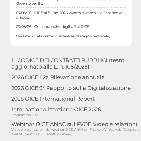
Governo per il ...
07/08/26 - OICE al B-Cad 2026: evento dal titolo "Le Esperienze
di succ...
07/08/26 - Chiusura estiva degli uffici OICE
07/08/26 - Data center di interesse strategico nazionale;
interventi pe...
07/08/26 - Piano casa: dichiarato di interesse strategico;
nominata Com...
IL CODICE DEI CONTRATTI PUBBLICI (testo
07/08/26 - Ponte sullo Stretto di Messina: deliberata la
aggiornato alla L. n. 105/2025)
sussistenza di...
07/08/26 - Tunnel Brennero, dal Cipess via libera al quinto lotto
2026 OICE 42a Rilevazione annuale
costr...
2026 OICE 9° Rapporto sulla Digitalizzazione
06/08/26 - Istat, produzione industriale in calo dell'1% a giugno,
su a...
2025 OICE International Report
06/08/26 - Dal 3 agosto in vigore l'obbligo di energie rinnovabili
con ...
Internazionalizzazione OICE 2026
Programma 2025
06/08/26 - DL PA approvato in Cdm: contributi per
riqualificazione sism...
Webinar OICE ANAC sul FVOE: video e relazioni
Video e presentazioni del webinar OICE-ANAC sul Fascicolo Virtuale dell'Operatore
06/08/26 - CdM: approvato il d.lgs. di adeguamento all’AI Act in
Economico (FVOE) 14 novembre 2022
mate...