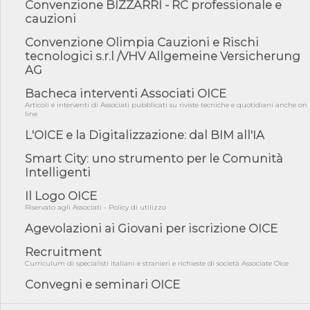
Convenzione BIZZARRI - RC professionale e
06/08/26 - DDL delegazione europea in Cdm per recepimento
cauzioni
norme UE in m...
05/08/26 - DL Infrastrutture e PNRR è legge: approvata oggi la
Convenzione Olimpia Cauzioni e Rischi
fiducia...
tecnologici s.r.l /VHV Allgemeine Versicherung
AG
05/08/26 - Focus OICE sul DDL di riforma della responsabilità
amminist...
Bacheca interventi Associati OICE
05/08/26 - Anac: pubblicata la Relazione illustrativa al Bando tipo
Articoli e interventi di Associati pubblicati su riviste tecniche e quotidiani anche on
2 s...
line
05/08/26 - SAVE THE DATE: Assemblea Pubblica Confindustria
L'OICE e la Digitalizzazione: dal BIM all'IA
Professioni ...
Smart City: uno strumento per le Comunità
05/08/26 - Successo OICE per il bando della Città metropolitana
Intelligenti
di Reg...
05/08/26 - Lettera OICE per il bando della Giunta Regionale della
Il Logo OICE
Campa...
Riservato agli Associati - Policy di utilizzo
04/08/26 - DL PA: previste cancellazioni da elenchi professionisti
Agevolazioni ai Giovani per iscrizione OICE
per ...
Recruitment
04/08/26 - International Sustainable Buildings Competition -
COP31, An...
Curriculum di specialisti italiani e stranieri e richieste di società Associate Oice
Convegni e seminari OICE
04/08/26 - CdS, project financing: progetto di fattibilità da
impugnar...