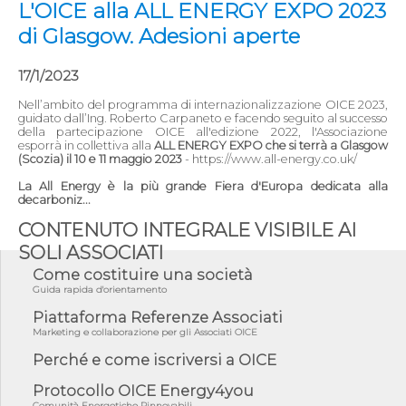
L'OICE alla ALL ENERGY EXPO 2023
di Glasgow. Adesioni aperte
17/1/2023
Nell’ambito del programma di internazionalizzazione OICE 2023,
guidato dall’Ing. Roberto Carpaneto e facendo seguito al successo
della partecipazione OICE all'edizione 2022, l'Associazione
esporrà in collettiva alla
ALL ENERGY EXPO che si terrà a Glasgow
(Scozia) il 10 e 11 maggio 2023
- https://www.all-energy.co.uk/
La All Energy è la più grande Fiera d'Europa dedicata alla
decarboniz...
CONTENUTO INTEGRALE VISIBILE AI
SOLI ASSOCIATI
Come costituire una società
Guida rapida d'orientamento
Piattaforma Referenze Associati
Marketing e collaborazione per gli Associati OICE
Perché e come iscriversi a OICE
Protocollo OICE Energy4you
Comunità Energetiche Rinnovabili