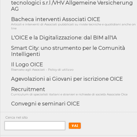
fiducia...
tecnologici s.r.l /VHV Allgemeine Versicherung
AG
05/08/26 - Focus OICE sul DDL di riforma della responsabilità
amminist...
Bacheca interventi Associati OICE
05/08/26 - Anac: pubblicata la Relazione illustrativa al Bando tipo
Articoli e interventi di Associati pubblicati su riviste tecniche e quotidiani anche on
line
2 s...
L'OICE e la Digitalizzazione: dal BIM all'IA
05/08/26 - SAVE THE DATE: Assemblea Pubblica Confindustria
Professioni ...
Smart City: uno strumento per le Comunità
05/08/26 - Successo OICE per il bando della Città metropolitana
Intelligenti
di Reg...
Il Logo OICE
05/08/26 - Lettera OICE per il bando della Giunta Regionale della
Campa...
Riservato agli Associati - Policy di utilizzo
Agevolazioni ai Giovani per iscrizione OICE
04/08/26 - DL PA: previste cancellazioni da elenchi professionisti
per ...
Recruitment
04/08/26 - International Sustainable Buildings Competition -
Curriculum di specialisti italiani e stranieri e richieste di società Associate Oice
COP31, An...
Convegni e seminari OICE
04/08/26 - CdS, project financing: progetto di fattibilità da
impugnar...
Cerca nel sito
04/08/26 - Rapporto Anac corruzione 2020-2026: procedimenti
penali per ...
04/08/26 - CdS: partecipazione alla gara non equivale ad
acquiescenza r...