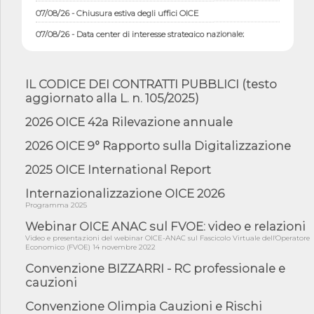
07/08/26 - Chiusura estiva degli uffici OICE
07/08/26 - Data center di interesse strategico nazionale;
interventi pe...
07/08/26 - Piano casa: dichiarato di interesse strategico;
nominata Com...
IL CODICE DEI CONTRATTI PUBBLICI (testo
07/08/26 - Ponte sullo Stretto di Messina: deliberata la
aggiornato alla L. n. 105/2025)
sussistenza di...
2026 OICE 42a Rilevazione annuale
07/08/26 - Tunnel Brennero, dal Cipess via libera al quinto lotto
costr...
2026 OICE 9° Rapporto sulla Digitalizzazione
06/08/26 - Istat, produzione industriale in calo dell'1% a giugno,
su a...
2025 OICE International Report
06/08/26 - Dal 3 agosto in vigore l'obbligo di energie rinnovabili
Internazionalizzazione OICE 2026
con ...
Programma 2025
06/08/26 - DL PA approvato in Cdm: contributi per
Webinar OICE ANAC sul FVOE: video e relazioni
riqualificazione sism...
Video e presentazioni del webinar OICE-ANAC sul Fascicolo Virtuale dell'Operatore
06/08/26 - CdM: approvato il d.lgs. di adeguamento all’AI Act in
Economico (FVOE) 14 novembre 2022
mate...
Convenzione BIZZARRI - RC professionale e
06/08/26 - DDL delegazione europea in Cdm per recepimento
cauzioni
norme UE in m...
Convenzione Olimpia Cauzioni e Rischi
05/08/26 - DL Infrastrutture e PNRR è legge: approvata oggi la