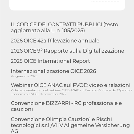
06/08/26 - CdM: approvato il d.lgs. di adeguamento all’AI Act in
mate...
06/08/26 - DDL delegazione europea in Cdm per recepimento
norme UE in m...
IL CODICE DEI CONTRATTI PUBBLICI (testo
aggiornato alla L. n. 105/2025)
05/08/26 - DL Infrastrutture e PNRR è legge: approvata oggi la
fiducia...
2026 OICE 42a Rilevazione annuale
05/08/26 - Focus OICE sul DDL di riforma della responsabilità
amminist...
2026 OICE 9° Rapporto sulla Digitalizzazione
05/08/26 - Anac: pubblicata la Relazione illustrativa al Bando tipo
2025 OICE International Report
2 s...
Internazionalizzazione OICE 2026
05/08/26 - SAVE THE DATE: Assemblea Pubblica Confindustria
Professioni ...
Programma 2025
05/08/26 - Successo OICE per il bando della Città metropolitana
Webinar OICE ANAC sul FVOE: video e relazioni
di Reg...
Video e presentazioni del webinar OICE-ANAC sul Fascicolo Virtuale dell'Operatore
Economico (FVOE) 14 novembre 2022
05/08/26 - Lettera OICE per il bando della Giunta Regionale della
Campa...
Convenzione BIZZARRI - RC professionale e
cauzioni
04/08/26 - DL PA: previste cancellazioni da elenchi professionisti
per ...
Convenzione Olimpia Cauzioni e Rischi
04/08/26 - International Sustainable Buildings Competition -
tecnologici s.r.l /VHV Allgemeine Versicherung
COP31, An...
AG