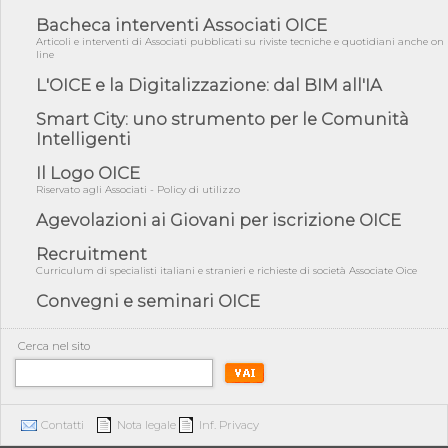
04/08/26 - CdS, project financing: progetto di fattibilità da
Bacheca interventi Associati OICE
impugnar...
Articoli e interventi di Associati pubblicati su riviste tecniche e quotidiani anche on
04/08/26 - Rapporto Anac corruzione 2020-2026: procedimenti
line
penali per ...
L'OICE e la Digitalizzazione: dal BIM all'IA
04/08/26 - CdS: partecipazione alla gara non equivale ad
acquiescenza r...
Smart City: uno strumento per le Comunità
Intelligenti
04/08/26 - DL Infrastrutture approvato alla Camera, passa ora al
Senato
Il Logo OICE
03/08/26 - TAR Piemonte: RUP può avvalersi di consulente
Riservato agli Associati - Policy di utilizzo
esterno per v...
Agevolazioni ai Giovani per iscrizione OICE
03/08/26 - Gruppo FS: nel primo semestre 2026 3 mld di
aggiudicazioni e...
Recruitment
Curriculum di specialisti italiani e stranieri e richieste di società Associate Oice
03/08/26 - Conferenza Obiettivo Export: Imprese e Territori del
Centro ...
Convegni e seminari OICE
03/08/26 - TAR Sicilia: raggruppate devono possedere requisiti
per eseg...
Cerca nel sito
03/08/26 - TAR Lazio - Latina: omesso sopralluogo obbligatorio
non può...
03/08/26 - Investimenti stradali nei piccoli Comuni: dal MIT
ulteriori ...
Contatti
Nota legale
Inf. Privacy