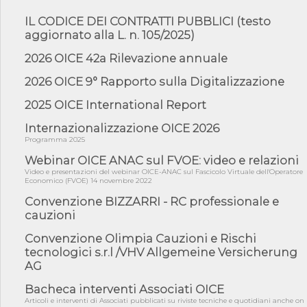
05/08/26 - Successo OICE per il bando della Città metropolitana
di Reg...
IL CODICE DEI CONTRATTI PUBBLICI (testo
aggiornato alla L. n. 105/2025)
05/08/26 - Lettera OICE per il bando della Giunta Regionale della
Campa...
2026 OICE 42a Rilevazione annuale
04/08/26 - DL PA: previste cancellazioni da elenchi professionisti
per ...
2026 OICE 9° Rapporto sulla Digitalizzazione
04/08/26 - International Sustainable Buildings Competition -
2025 OICE International Report
COP31, An...
04/08/26 - CdS, project financing: progetto di fattibilità da
Internazionalizzazione OICE 2026
impugnar...
Programma 2025
04/08/26 - Rapporto Anac corruzione 2020-2026: procedimenti
Webinar OICE ANAC sul FVOE: video e relazioni
penali per ...
Video e presentazioni del webinar OICE-ANAC sul Fascicolo Virtuale dell'Operatore
Economico (FVOE) 14 novembre 2022
04/08/26 - CdS: partecipazione alla gara non equivale ad
acquiescenza r...
Convenzione BIZZARRI - RC professionale e
cauzioni
04/08/26 - DL Infrastrutture approvato alla Camera, passa ora al
Senato
Convenzione Olimpia Cauzioni e Rischi
03/08/26 - TAR Piemonte: RUP può avvalersi di consulente
tecnologici s.r.l /VHV Allgemeine Versicherung
esterno per v...
AG
03/08/26 - Gruppo FS: nel primo semestre 2026 3 mld di
aggiudicazioni e...
Bacheca interventi Associati OICE
Articoli e interventi di Associati pubblicati su riviste tecniche e quotidiani anche on
03/08/26 - Conferenza Obiettivo Export: Imprese e Territori del