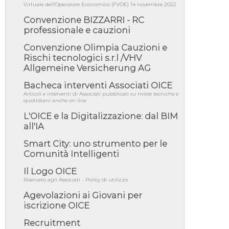
06/08/26 - DDL delegazione europea in Cdm
Virtuale dell'Operatore Economico (FVOE) 14 novembre 2022
per recepimento norme UE in m...
Convenzione BIZZARRI - RC
05/08/26 - DL Infrastrutture e PNRR è legge:
professionale e cauzioni
approvata oggi la fiducia...
05/08/26 - Focus OICE sul DDL di riforma
Convenzione Olimpia Cauzioni e
della responsabilità amminist...
Rischi tecnologici s.r.l /VHV
Allgemeine Versicherung AG
05/08/26 - Anac: pubblicata la Relazione
illustrativa al Bando tipo 2 s...
Bacheca interventi Associati OICE
05/08/26 - SAVE THE DATE: Assemblea
Articoli e interventi di Associati pubblicati su riviste tecniche e
Pubblica Confindustria Professioni ...
quotidiani anche on line
05/08/26 - Successo OICE per il bando della
L'OICE e la Digitalizzazione: dal BIM
Città metropolitana di Reg...
all'IA
05/08/26 - Lettera OICE per il bando della
Smart City: uno strumento per le
Giunta Regionale della Campa...
Comunità Intelligenti
04/08/26 - DL PA: previste cancellazioni da
elenchi professionisti per ...
Il Logo OICE
Riservato agli Associati - Policy di utilizzo
04/08/26 - International Sustainable
Buildings Competition - COP31, An...
Agevolazioni ai Giovani per
04/08/26 - CdS, project financing: progetto di
iscrizione OICE
fattibilità da impugnar...
Recruitment
04/08/26 - Rapporto Anac corruzione 2020-