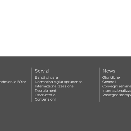
Servizi
News
Bandi di gara
Giuridiche
adesioni all'Oice
Normativa e giurisprudenza
Generali
Internazionalizzazione
Convegni seminar
Recruitment
Internazionalizz
Osservatorio
Rassegna stamp
Convenzioni