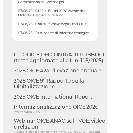
07/08/26 - OICE al B-Cad 2026: evento dal
titolo "Le Esperienze di succ...
07/08/26 - Chiusura estiva degli uffici OICE
07/08/26 - Data center di interesse strategico
nazionale; interventi pe...
07/08/26 - Piano casa: dichiarato di interesse
strategico; nominata Com...
IL CODICE DEI CONTRATTI PUBBLICI
07/08/26 - Ponte sullo Stretto di Messina:
deliberata la sussistenza di...
(testo aggiornato alla L. n. 105/2025)
07/08/26 - Tunnel Brennero, dal Cipess via
2026 OICE 42a Rilevazione annuale
libera al quinto lotto costr...
2026 OICE 9° Rapporto sulla
06/08/26 - Istat, produzione industriale in calo
dell'1% a giugno, su a...
Digitalizzazione
06/08/26 - Dal 3 agosto in vigore l'obbligo di
2025 OICE International Report
energie rinnovabili con ...
Internazionalizzazione OICE 2026
06/08/26 - DL PA approvato in Cdm:
contributi per riqualificazione sism...
Programma 2025
Webinar OICE ANAC sul FVOE: video
06/08/26 - CdM: approvato il d.lgs. di
adeguamento all’AI Act in mate...
e relazioni
Video e presentazioni del webinar OICE-ANAC sul Fascicolo