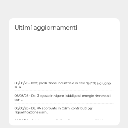
Ultimi aggiornamenti
06/08/26 - Istat, produzione industriale in calo dell'1% a giugno,
su a...
06/08/26 - Dal 3 agosto in vigore l'obbligo di energie rinnovabili
con ...
06/08/26 - DL PA approvato in Cdm: contributi per
riqualificazione sism...
06/08/26 - CdM: approvato il d.lgs. di adeguamento all’AI Act in
mate...