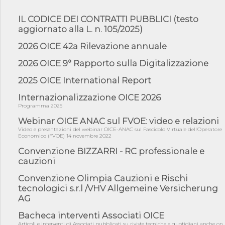
06/08/26 - DDL delegazione europea in Cdm per recepimento
norme UE in m...
IL CODICE DEI CONTRATTI PUBBLICI (testo
aggiornato alla L. n. 105/2025)
05/08/26 - DL Infrastrutture e PNRR è legge: approvata oggi la
fiducia...
2026 OICE 42a Rilevazione annuale
05/08/26 - Focus OICE sul DDL di riforma della responsabilità
amminist...
2026 OICE 9° Rapporto sulla Digitalizzazione
05/08/26 - Anac: pubblicata la Relazione illustrativa al Bando tipo
2025 OICE International Report
2 s...
Internazionalizzazione OICE 2026
05/08/26 - SAVE THE DATE: Assemblea Pubblica Confindustria
Professioni ...
Programma 2025
05/08/26 - Successo OICE per il bando della Città metropolitana
Webinar OICE ANAC sul FVOE: video e relazioni
di Reg...
Video e presentazioni del webinar OICE-ANAC sul Fascicolo Virtuale dell'Operatore
Economico (FVOE) 14 novembre 2022
05/08/26 - Lettera OICE per il bando della Giunta Regionale della
Campa...
Convenzione BIZZARRI - RC professionale e
cauzioni
04/08/26 - DL PA: previste cancellazioni da elenchi professionisti
per ...
Convenzione Olimpia Cauzioni e Rischi
04/08/26 - International Sustainable Buildings Competition -
tecnologici s.r.l /VHV Allgemeine Versicherung
COP31, An...
AG
04/08/26 - CdS, project financing: progetto di fattibilità da
impugnar...
Bacheca interventi Associati OICE
Articoli e interventi di Associati pubblicati su riviste tecniche e quotidiani anche on