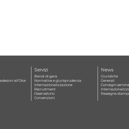
Servizi
News
Bandi di gara
Giuridiche
adesioni all'Oice
Normativa e giurisprudenza
Generali
Internazionalizzazione
Convegni seminar
Recruitment
Internazionalizz
Osservatorio
Rassegna stamp
Convenzioni