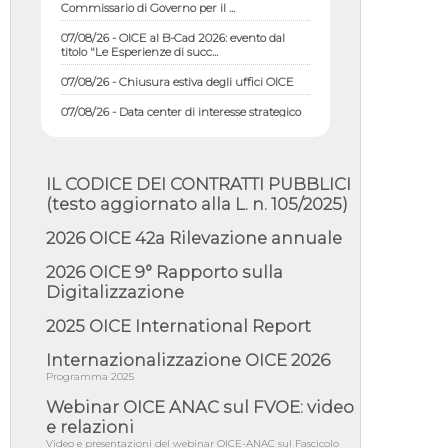
07/08/26 - OICE al B-Cad 2026: evento dal
titolo "Le Esperienze di succ...
07/08/26 - Chiusura estiva degli uffici OICE
07/08/26 - Data center di interesse strategico
nazionale; interventi pe...
07/08/26 - Piano casa: dichiarato di interesse
strategico; nominata Com...
IL CODICE DEI CONTRATTI PUBBLICI
07/08/26 - Ponte sullo Stretto di Messina:
deliberata la sussistenza di...
(testo aggiornato alla L. n. 105/2025)
07/08/26 - Tunnel Brennero, dal Cipess via
2026 OICE 42a Rilevazione annuale
libera al quinto lotto costr...
2026 OICE 9° Rapporto sulla
06/08/26 - Istat, produzione industriale in calo
dell'1% a giugno, su a...
Digitalizzazione
06/08/26 - Dal 3 agosto in vigore l'obbligo di
2025 OICE International Report
energie rinnovabili con ...
Internazionalizzazione OICE 2026
06/08/26 - DL PA approvato in Cdm:
contributi per riqualificazione sism...
Programma 2025
Webinar OICE ANAC sul FVOE: video
06/08/26 - CdM: approvato il d.lgs. di
adeguamento all’AI Act in mate...
e relazioni
Video e presentazioni del webinar OICE-ANAC sul Fascicolo