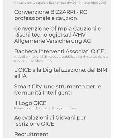
06/08/26 - DDL delegazione europea in Cdm
Virtuale dell'Operatore Economico (FVOE) 14 novembre 2022
per recepimento norme UE in m...
Convenzione BIZZARRI - RC
05/08/26 - DL Infrastrutture e PNRR è legge:
professionale e cauzioni
approvata oggi la fiducia...
Convenzione Olimpia Cauzioni e
05/08/26 - Focus OICE sul DDL di riforma
della responsabilità amminist...
Rischi tecnologici s.r.l /VHV
Allgemeine Versicherung AG
05/08/26 - Anac: pubblicata la Relazione
illustrativa al Bando tipo 2 s...
Bacheca interventi Associati OICE
05/08/26 - SAVE THE DATE: Assemblea
Articoli e interventi di Associati pubblicati su riviste tecniche e
Pubblica Confindustria Professioni ...
quotidiani anche on line
05/08/26 - Successo OICE per il bando della
L'OICE e la Digitalizzazione: dal BIM
Città metropolitana di Reg...
all'IA
05/08/26 - Lettera OICE per il bando della
Smart City: uno strumento per le
Giunta Regionale della Campa...
Comunità Intelligenti
04/08/26 - DL PA: previste cancellazioni da
elenchi professionisti per ...
Il Logo OICE
Riservato agli Associati - Policy di utilizzo
04/08/26 - International Sustainable
Buildings Competition - COP31, An...
Agevolazioni ai Giovani per
04/08/26 - CdS, project financing: progetto di
iscrizione OICE
fattibilità da impugnar...
Recruitment
04/08/26 - Rapporto Anac corruzione 2020-