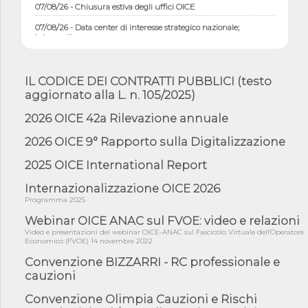
07/08/26 - Chiusura estiva degli uffici OICE
07/08/26 - Data center di interesse strategico nazionale;
interventi pe...
07/08/26 - Piano casa: dichiarato di interesse strategico;
nominata Com...
IL CODICE DEI CONTRATTI PUBBLICI (testo
07/08/26 - Ponte sullo Stretto di Messina: deliberata la
aggiornato alla L. n. 105/2025)
sussistenza di...
07/08/26 - Tunnel Brennero, dal Cipess via libera al quinto lotto
2026 OICE 42a Rilevazione annuale
costr...
2026 OICE 9° Rapporto sulla Digitalizzazione
06/08/26 - Istat, produzione industriale in calo dell'1% a giugno,
su a...
2025 OICE International Report
06/08/26 - Dal 3 agosto in vigore l'obbligo di energie rinnovabili
con ...
Internazionalizzazione OICE 2026
Programma 2025
06/08/26 - DL PA approvato in Cdm: contributi per
riqualificazione sism...
Webinar OICE ANAC sul FVOE: video e relazioni
Video e presentazioni del webinar OICE-ANAC sul Fascicolo Virtuale dell'Operatore
06/08/26 - CdM: approvato il d.lgs. di adeguamento all’AI Act in
Economico (FVOE) 14 novembre 2022
mate...
Convenzione BIZZARRI - RC professionale e
06/08/26 - DDL delegazione europea in Cdm per recepimento
cauzioni
norme UE in m...
05/08/26 - DL Infrastrutture e PNRR è legge: approvata oggi la
Convenzione Olimpia Cauzioni e Rischi
fiducia...