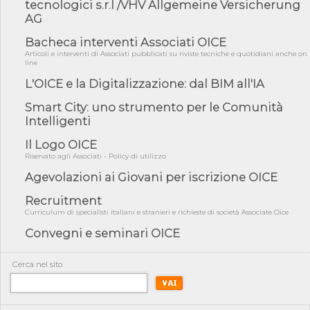
tecnologici s.r.l /VHV Allgemeine Versicherung
AG
05/08/26 - Focus OICE sul DDL di riforma della responsabilità
amminist...
Bacheca interventi Associati OICE
05/08/26 - Anac: pubblicata la Relazione illustrativa al Bando tipo
Articoli e interventi di Associati pubblicati su riviste tecniche e quotidiani anche on
2 s...
line
05/08/26 - SAVE THE DATE: Assemblea Pubblica Confindustria
L'OICE e la Digitalizzazione: dal BIM all'IA
Professioni ...
Smart City: uno strumento per le Comunità
05/08/26 - Successo OICE per il bando della Città metropolitana
Intelligenti
di Reg...
05/08/26 - Lettera OICE per il bando della Giunta Regionale della
Il Logo OICE
Campa...
Riservato agli Associati - Policy di utilizzo
04/08/26 - DL PA: previste cancellazioni da elenchi professionisti
Agevolazioni ai Giovani per iscrizione OICE
per ...
Recruitment
04/08/26 - International Sustainable Buildings Competition -
COP31, An...
Curriculum di specialisti italiani e stranieri e richieste di società Associate Oice
Convegni e seminari OICE
04/08/26 - CdS, project financing: progetto di fattibilità da
impugnar...
04/08/26 - Rapporto Anac corruzione 2020-2026: procedimenti
Cerca nel sito
penali per ...
04/08/26 - CdS: partecipazione alla gara non equivale ad
acquiescenza r...