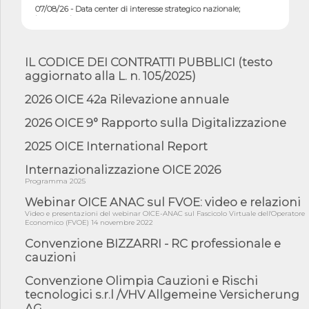
07/08/26 - Data center di interesse strategico nazionale;
interventi pe...
07/08/26 - Piano casa: dichiarato di interesse strategico;
nominata Com...
IL CODICE DEI CONTRATTI PUBBLICI (testo
07/08/26 - Ponte sullo Stretto di Messina: deliberata la
aggiornato alla L. n. 105/2025)
sussistenza di...
07/08/26 - Tunnel Brennero, dal Cipess via libera al quinto lotto
2026 OICE 42a Rilevazione annuale
costr...
2026 OICE 9° Rapporto sulla Digitalizzazione
06/08/26 - Istat, produzione industriale in calo dell'1% a giugno,
su a...
2025 OICE International Report
06/08/26 - Dal 3 agosto in vigore l'obbligo di energie rinnovabili
con ...
Internazionalizzazione OICE 2026
Programma 2025
06/08/26 - DL PA approvato in Cdm: contributi per
riqualificazione sism...
Webinar OICE ANAC sul FVOE: video e relazioni
Video e presentazioni del webinar OICE-ANAC sul Fascicolo Virtuale dell'Operatore
06/08/26 - CdM: approvato il d.lgs. di adeguamento all’AI Act in
Economico (FVOE) 14 novembre 2022
mate...
Convenzione BIZZARRI - RC professionale e
06/08/26 - DDL delegazione europea in Cdm per recepimento
cauzioni
norme UE in m...
05/08/26 - DL Infrastrutture e PNRR è legge: approvata oggi la
Convenzione Olimpia Cauzioni e Rischi
fiducia...
tecnologici s.r.l /VHV Allgemeine Versicherung
AG
05/08/26 - Focus OICE sul DDL di riforma della responsabilità