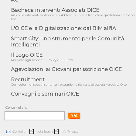
amminist...
Bacheca interventi Associati OICE
05/08/26 - Anac: pubblicata la Relazione illustrativa al Bando tipo
Articoli e interventi di Associati pubblicati su riviste tecniche e quotidiani anche on
2 s...
line
05/08/26 - SAVE THE DATE: Assemblea Pubblica Confindustria
L'OICE e la Digitalizzazione: dal BIM all'IA
Professioni ...
Smart City: uno strumento per le Comunità
05/08/26 - Successo OICE per il bando della Città metropolitana
Intelligenti
di Reg...
05/08/26 - Lettera OICE per il bando della Giunta Regionale della
Il Logo OICE
Campa...
Riservato agli Associati - Policy di utilizzo
04/08/26 - DL PA: previste cancellazioni da elenchi professionisti
Agevolazioni ai Giovani per iscrizione OICE
per ...
Recruitment
04/08/26 - International Sustainable Buildings Competition -
COP31, An...
Curriculum di specialisti italiani e stranieri e richieste di società Associate Oice
Convegni e seminari OICE
04/08/26 - CdS, project financing: progetto di fattibilità da
impugnar...
04/08/26 - Rapporto Anac corruzione 2020-2026: procedimenti
Cerca nel sito
penali per ...
04/08/26 - CdS: partecipazione alla gara non equivale ad
acquiescenza r...
Contatti
Nota legale
Inf. Privacy
04/08/26 - DL Infrastrutture approvato alla Camera, passa ora al