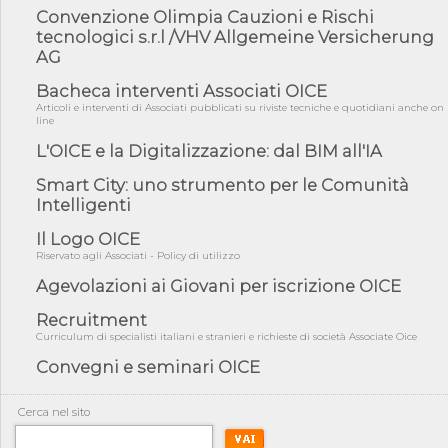
Convenzione Olimpia Cauzioni e Rischi
05/08/26 - Focus OICE sul DDL di riforma della responsabilità
tecnologici s.r.l /VHV Allgemeine Versicherung
amminist...
AG
05/08/26 - Anac: pubblicata la Relazione illustrativa al Bando tipo
2 s...
Bacheca interventi Associati OICE
Articoli e interventi di Associati pubblicati su riviste tecniche e quotidiani anche on
05/08/26 - SAVE THE DATE: Assemblea Pubblica Confindustria
line
Professioni ...
L'OICE e la Digitalizzazione: dal BIM all'IA
05/08/26 - Successo OICE per il bando della Città metropolitana
di Reg...
Smart City: uno strumento per le Comunità
05/08/26 - Lettera OICE per il bando della Giunta Regionale della
Intelligenti
Campa...
Il Logo OICE
04/08/26 - DL PA: previste cancellazioni da elenchi professionisti
per ...
Riservato agli Associati - Policy di utilizzo
Agevolazioni ai Giovani per iscrizione OICE
04/08/26 - International Sustainable Buildings Competition -
COP31, An...
Recruitment
04/08/26 - CdS, project financing: progetto di fattibilità da
Curriculum di specialisti italiani e stranieri e richieste di società Associate Oice
impugnar...
Convegni e seminari OICE
04/08/26 - Rapporto Anac corruzione 2020-2026: procedimenti
penali per ...
Cerca nel sito
04/08/26 - CdS: partecipazione alla gara non equivale ad
acquiescenza r...