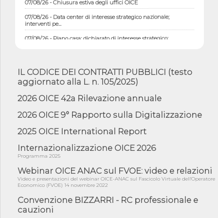
07/08/26 - Data center di interesse strategico nazionale;
interventi pe...
07/08/26 - Piano casa: dichiarato di interesse strategico;
nominata Com...
07/08/26 - Ponte sullo Stretto di Messina: deliberata la
sussistenza di...
IL CODICE DEI CONTRATTI PUBBLICI (testo
07/08/26 - Tunnel Brennero, dal Cipess via libera al quinto lotto
aggiornato alla L. n. 105/2025)
costr...
2026 OICE 42a Rilevazione annuale
06/08/26 - Istat, produzione industriale in calo dell'1% a giugno,
su a...
2026 OICE 9° Rapporto sulla Digitalizzazione
06/08/26 - Dal 3 agosto in vigore l'obbligo di energie rinnovabili
con ...
2025 OICE International Report
06/08/26 - DL PA approvato in Cdm: contributi per
Internazionalizzazione OICE 2026
riqualificazione sism...
Programma 2025
06/08/26 - CdM: approvato il d.lgs. di adeguamento all’AI Act in
Webinar OICE ANAC sul FVOE: video e relazioni
mate...
Video e presentazioni del webinar OICE-ANAC sul Fascicolo Virtuale dell'Operatore
Economico (FVOE) 14 novembre 2022
06/08/26 - DDL delegazione europea in Cdm per recepimento
norme UE in m...
Convenzione BIZZARRI - RC professionale e
05/08/26 - DL Infrastrutture e PNRR è legge: approvata oggi la
cauzioni
fiducia...