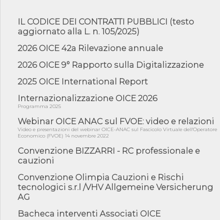
06/08/26 - DDL delegazione europea in Cdm per recepimento
norme UE in m...
IL CODICE DEI CONTRATTI PUBBLICI (testo
05/08/26 - DL Infrastrutture e PNRR è legge: approvata oggi la
aggiornato alla L. n. 105/2025)
fiducia...
2026 OICE 42a Rilevazione annuale
05/08/26 - Focus OICE sul DDL di riforma della responsabilità
amminist...
2026 OICE 9° Rapporto sulla Digitalizzazione
05/08/26 - Anac: pubblicata la Relazione illustrativa al Bando tipo
2 s...
2025 OICE International Report
05/08/26 - SAVE THE DATE: Assemblea Pubblica Confindustria
Internazionalizzazione OICE 2026
Professioni ...
Programma 2025
05/08/26 - Successo OICE per il bando della Città metropolitana
di Reg...
Webinar OICE ANAC sul FVOE: video e relazioni
Video e presentazioni del webinar OICE-ANAC sul Fascicolo Virtuale dell'Operatore
05/08/26 - Lettera OICE per il bando della Giunta Regionale della
Economico (FVOE) 14 novembre 2022
Campa...
Convenzione BIZZARRI - RC professionale e
04/08/26 - DL PA: previste cancellazioni da elenchi professionisti
cauzioni
per ...
Convenzione Olimpia Cauzioni e Rischi
04/08/26 - International Sustainable Buildings Competition -
COP31, An...
tecnologici s.r.l /VHV Allgemeine Versicherung
AG
04/08/26 - CdS, project financing: progetto di fattibilità da
impugnar...
Bacheca interventi Associati OICE