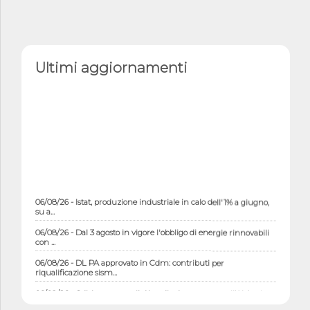
Ultimi aggiornamenti
06/08/26 - Istat, produzione industriale in calo dell'1% a giugno,
su a...
06/08/26 - Dal 3 agosto in vigore l'obbligo di energie rinnovabili
con ...
06/08/26 - DL PA approvato in Cdm: contributi per
riqualificazione sism...
06/08/26 - CdM: approvato il d.lgs. di adeguamento all’AI Act in
mate...