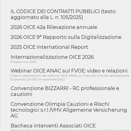
06/08/26 - DDL delegazione europea in Cdm per recepimento
norme UE in m...
IL CODICE DEI CONTRATTI PUBBLICI (testo
aggiornato alla L. n. 105/2025)
05/08/26 - DL Infrastrutture e PNRR è legge: approvata oggi la
fiducia...
2026 OICE 42a Rilevazione annuale
05/08/26 - Focus OICE sul DDL di riforma della responsabilità
amminist...
2026 OICE 9° Rapporto sulla Digitalizzazione
05/08/26 - Anac: pubblicata la Relazione illustrativa al Bando tipo
2025 OICE International Report
2 s...
05/08/26 - SAVE THE DATE: Assemblea Pubblica Confindustria
Internazionalizzazione OICE 2026
Professioni ...
Programma 2025
05/08/26 - Successo OICE per il bando della Città metropolitana
Webinar OICE ANAC sul FVOE: video e relazioni
di Reg...
Video e presentazioni del webinar OICE-ANAC sul Fascicolo Virtuale dell'Operatore
Economico (FVOE) 14 novembre 2022
05/08/26 - Lettera OICE per il bando della Giunta Regionale della
Campa...
Convenzione BIZZARRI - RC professionale e
cauzioni
04/08/26 - DL PA: previste cancellazioni da elenchi professionisti
per ...
Convenzione Olimpia Cauzioni e Rischi
04/08/26 - International Sustainable Buildings Competition -
tecnologici s.r.l /VHV Allgemeine Versicherung
COP31, An...
AG
04/08/26 - CdS, project financing: progetto di fattibilità da
impugnar...
Bacheca interventi Associati OICE
Articoli e interventi di Associati pubblicati su riviste tecniche e quotidiani anche on