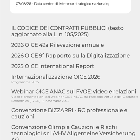
07/08/26 - Data center di interesse strategico nazionale;
interventi pe...
07/08/26 - Piano casa: dichiarato di interesse strategico;
nominata Com...
IL CODICE DEI CONTRATTI PUBBLICI (testo
07/08/26 - Ponte sullo Stretto di Messina: deliberata la
aggiornato alla L. n. 105/2025)
sussistenza di...
07/08/26 - Tunnel Brennero, dal Cipess via libera al quinto lotto
2026 OICE 42a Rilevazione annuale
costr...
2026 OICE 9° Rapporto sulla Digitalizzazione
06/08/26 - Istat, produzione industriale in calo dell'1% a giugno,
su a...
2025 OICE International Report
06/08/26 - Dal 3 agosto in vigore l'obbligo di energie rinnovabili
con ...
Internazionalizzazione OICE 2026
Programma 2025
06/08/26 - DL PA approvato in Cdm: contributi per
riqualificazione sism...
Webinar OICE ANAC sul FVOE: video e relazioni
Video e presentazioni del webinar OICE-ANAC sul Fascicolo Virtuale dell'Operatore
06/08/26 - CdM: approvato il d.lgs. di adeguamento all’AI Act in
Economico (FVOE) 14 novembre 2022
mate...
Convenzione BIZZARRI - RC professionale e
06/08/26 - DDL delegazione europea in Cdm per recepimento
cauzioni
norme UE in m...
05/08/26 - DL Infrastrutture e PNRR è legge: approvata oggi la
Convenzione Olimpia Cauzioni e Rischi
fiducia...
tecnologici s.r.l /VHV Allgemeine Versicherung
AG
05/08/26 - Focus OICE sul DDL di riforma della responsabilità