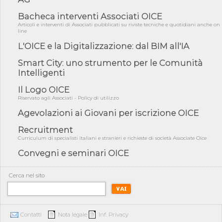
amminist...
Bacheca interventi Associati OICE
05/08/26 - Anac: pubblicata la Relazione illustrativa al Bando tipo
Articoli e interventi di Associati pubblicati su riviste tecniche e quotidiani anche on
2 s...
line
05/08/26 - SAVE THE DATE: Assemblea Pubblica Confindustria
L'OICE e la Digitalizzazione: dal BIM all'IA
Professioni ...
Smart City: uno strumento per le Comunità
05/08/26 - Successo OICE per il bando della Città metropolitana
Intelligenti
di Reg...
05/08/26 - Lettera OICE per il bando della Giunta Regionale della
Il Logo OICE
Campa...
Riservato agli Associati - Policy di utilizzo
04/08/26 - DL PA: previste cancellazioni da elenchi professionisti
Agevolazioni ai Giovani per iscrizione OICE
per ...
Recruitment
04/08/26 - International Sustainable Buildings Competition -
COP31, An...
Curriculum di specialisti italiani e stranieri e richieste di società Associate Oice
Convegni e seminari OICE
04/08/26 - CdS, project financing: progetto di fattibilità da
impugnar...
04/08/26 - Rapporto Anac corruzione 2020-2026: procedimenti
Cerca nel sito
penali per ...
04/08/26 - CdS: partecipazione alla gara non equivale ad
acquiescenza r...
Contatti
Nota legale
Inf. Privacy
04/08/26 - DL Infrastrutture approvato alla Camera, passa ora al