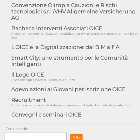
Convenzione Olimpia Cauzioni e Rischi
05/08/26 - DL Infrastrutture e PNRR è legge: approvata oggi la
fiducia...
tecnologici s.r.l /VHV Allgemeine Versicherung
AG
05/08/26 - Focus OICE sul DDL di riforma della responsabilità
amminist...
Bacheca interventi Associati OICE
05/08/26 - Anac: pubblicata la Relazione illustrativa al Bando tipo
Articoli e interventi di Associati pubblicati su riviste tecniche e quotidiani anche on
2 s...
line
05/08/26 - SAVE THE DATE: Assemblea Pubblica Confindustria
L'OICE e la Digitalizzazione: dal BIM all'IA
Professioni ...
Smart City: uno strumento per le Comunità
05/08/26 - Successo OICE per il bando della Città metropolitana
Intelligenti
di Reg...
05/08/26 - Lettera OICE per il bando della Giunta Regionale della
Il Logo OICE
Campa...
Riservato agli Associati - Policy di utilizzo
04/08/26 - DL PA: previste cancellazioni da elenchi professionisti
Agevolazioni ai Giovani per iscrizione OICE
per ...
Recruitment
04/08/26 - International Sustainable Buildings Competition -
Curriculum di specialisti italiani e stranieri e richieste di società Associate Oice
COP31, An...
Convegni e seminari OICE
04/08/26 - CdS, project financing: progetto di fattibilità da
impugnar...
04/08/26 - Rapporto Anac corruzione 2020-2026: procedimenti
Cerca nel sito
penali per ...