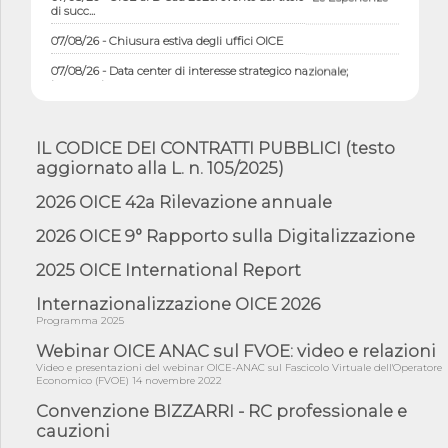
di succ...
07/08/26 - Chiusura estiva degli uffici OICE
07/08/26 - Data center di interesse strategico nazionale;
interventi pe...
07/08/26 - Piano casa: dichiarato di interesse strategico;
nominata Com...
IL CODICE DEI CONTRATTI PUBBLICI (testo
07/08/26 - Ponte sullo Stretto di Messina: deliberata la
aggiornato alla L. n. 105/2025)
sussistenza di...
2026 OICE 42a Rilevazione annuale
07/08/26 - Tunnel Brennero, dal Cipess via libera al quinto lotto
costr...
2026 OICE 9° Rapporto sulla Digitalizzazione
06/08/26 - Istat, produzione industriale in calo dell'1% a giugno,
su a...
2025 OICE International Report
06/08/26 - Dal 3 agosto in vigore l'obbligo di energie rinnovabili
Internazionalizzazione OICE 2026
con ...
Programma 2025
06/08/26 - DL PA approvato in Cdm: contributi per
riqualificazione sism...
Webinar OICE ANAC sul FVOE: video e relazioni
Video e presentazioni del webinar OICE-ANAC sul Fascicolo Virtuale dell'Operatore
06/08/26 - CdM: approvato il d.lgs. di adeguamento all’AI Act in
Economico (FVOE) 14 novembre 2022
mate...
Convenzione BIZZARRI - RC professionale e
06/08/26 - DDL delegazione europea in Cdm per recepimento
cauzioni
norme UE in m...