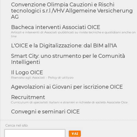
amminist...
Convenzione Olimpia Cauzioni e Rischi
tecnologici s.r.l /VHV Allgemeine Versicherung
05/08/26 - Anac: pubblicata la Relazione illustrativa al Bando tipo
2 s...
AG
05/08/26 - SAVE THE DATE: Assemblea Pubblica Confindustria
Bacheca interventi Associati OICE
Professioni ...
Articoli e interventi di Associati pubblicati su riviste tecniche e quotidiani anche on
line
05/08/26 - Successo OICE per il bando della Città metropolitana
di Reg...
L'OICE e la Digitalizzazione: dal BIM all'IA
05/08/26 - Lettera OICE per il bando della Giunta Regionale della
Smart City: uno strumento per le Comunità
Campa...
Intelligenti
04/08/26 - DL PA: previste cancellazioni da elenchi professionisti
per ...
Il Logo OICE
Riservato agli Associati - Policy di utilizzo
04/08/26 - International Sustainable Buildings Competition -
COP31, An...
Agevolazioni ai Giovani per iscrizione OICE
04/08/26 - CdS, project financing: progetto di fattibilità da
Recruitment
impugnar...
Curriculum di specialisti italiani e stranieri e richieste di società Associate Oice
04/08/26 - Rapporto Anac corruzione 2020-2026: procedimenti
penali per ...
Convegni e seminari OICE
04/08/26 - CdS: partecipazione alla gara non equivale ad
acquiescenza r...
Cerca nel sito
04/08/26 - DL Infrastrutture approvato alla Camera, passa ora al
Senato