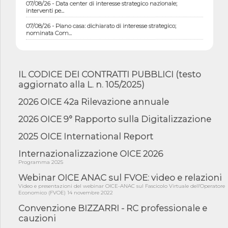
07/08/26 - Data center di interesse strategico nazionale;
interventi pe...
07/08/26 - Piano casa: dichiarato di interesse strategico;
nominata Com...
07/08/26 - Ponte sullo Stretto di Messina: deliberata la
sussistenza di...
07/08/26 - Tunnel Brennero, dal Cipess via libera al quinto lotto
IL CODICE DEI CONTRATTI PUBBLICI (testo
costr...
aggiornato alla L. n. 105/2025)
06/08/26 - Istat, produzione industriale in calo dell'1% a giugno,
su a...
2026 OICE 42a Rilevazione annuale
06/08/26 - Dal 3 agosto in vigore l'obbligo di energie rinnovabili
2026 OICE 9° Rapporto sulla Digitalizzazione
con ...
2025 OICE International Report
06/08/26 - DL PA approvato in Cdm: contributi per
riqualificazione sism...
Internazionalizzazione OICE 2026
06/08/26 - CdM: approvato il d.lgs. di adeguamento all’AI Act in
Programma 2025
mate...
Webinar OICE ANAC sul FVOE: video e relazioni
06/08/26 - DDL delegazione europea in Cdm per recepimento
Video e presentazioni del webinar OICE-ANAC sul Fascicolo Virtuale dell'Operatore
norme UE in m...
Economico (FVOE) 14 novembre 2022
05/08/26 - DL Infrastrutture e PNRR è legge: approvata oggi la
Convenzione BIZZARRI - RC professionale e
fiducia...
cauzioni
05/08/26 - Focus OICE sul DDL di riforma della responsabilità