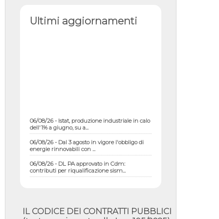
Ultimi aggiornamenti
06/08/26 - Istat, produzione industriale in calo
dell'1% a giugno, su a...
06/08/26 - Dal 3 agosto in vigore l'obbligo di
energie rinnovabili con ...
06/08/26 - DL PA approvato in Cdm:
contributi per riqualificazione sism...
06/08/26 - CdM: approvato il d.lgs. di
adeguamento all’AI Act in mate...
06/08/26 - DDL delegazione europea in Cdm
per recepimento norme UE in m...
IL CODICE DEI CONTRATTI PUBBLICI