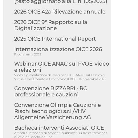
(testo aggiornato alla L. n. 105/2025)
05/08/26 - DL Infrastrutture e PNRR è legge:
approvata oggi la fiducia...
2026 OICE 42a Rilevazione annuale
05/08/26 - Focus OICE sul DDL di riforma
della responsabilità amminist...
2026 OICE 9° Rapporto sulla
Digitalizzazione
05/08/26 - Anac: pubblicata la Relazione
illustrativa al Bando tipo 2 s...
2025 OICE International Report
05/08/26 - SAVE THE DATE: Assemblea
Pubblica Confindustria Professioni ...
Internazionalizzazione OICE 2026
Programma 2025
05/08/26 - Successo OICE per il bando della
Città metropolitana di Reg...
Webinar OICE ANAC sul FVOE: video
e relazioni
05/08/26 - Lettera OICE per il bando della
Giunta Regionale della Campa...
Video e presentazioni del webinar OICE-ANAC sul Fascicolo
Virtuale dell'Operatore Economico (FVOE) 14 novembre 2022
04/08/26 - DL PA: previste cancellazioni da
Convenzione BIZZARRI - RC
elenchi professionisti per ...
professionale e cauzioni
04/08/26 - International Sustainable
Buildings Competition - COP31, An...
Convenzione Olimpia Cauzioni e
Rischi tecnologici s.r.l /VHV
04/08/26 - CdS, project financing: progetto di
fattibilità da impugnar...
Allgemeine Versicherung AG
04/08/26 - Rapporto Anac corruzione 2020-
Bacheca interventi Associati OICE
2026: procedimenti penali per ...
Articoli e interventi di Associati pubblicati su riviste tecniche e
quotidiani anche on line
04/08/26 - CdS: partecipazione alla gara non