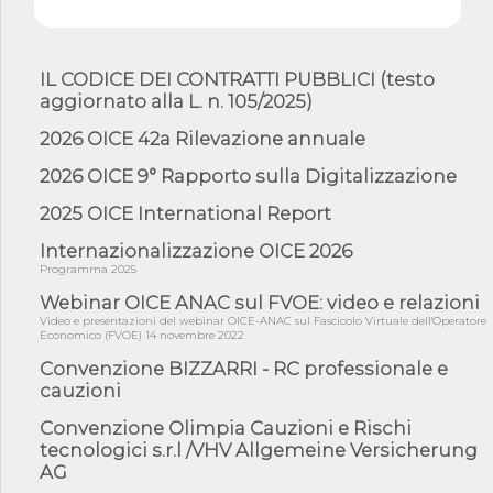
06/08/26 - CdM: approvato il d.lgs. di adeguamento all’AI Act in
mate...
06/08/26 - DDL delegazione europea in Cdm per recepimento
norme UE in m...
IL CODICE DEI CONTRATTI PUBBLICI (testo
aggiornato alla L. n. 105/2025)
05/08/26 - DL Infrastrutture e PNRR è legge: approvata oggi la
fiducia...
2026 OICE 42a Rilevazione annuale
05/08/26 - Focus OICE sul DDL di riforma della responsabilità
amminist...
2026 OICE 9° Rapporto sulla Digitalizzazione
05/08/26 - Anac: pubblicata la Relazione illustrativa al Bando tipo
2025 OICE International Report
2 s...
Internazionalizzazione OICE 2026
05/08/26 - SAVE THE DATE: Assemblea Pubblica Confindustria
Professioni ...
Programma 2025
05/08/26 - Successo OICE per il bando della Città metropolitana
Webinar OICE ANAC sul FVOE: video e relazioni
di Reg...
Video e presentazioni del webinar OICE-ANAC sul Fascicolo Virtuale dell'Operatore
Economico (FVOE) 14 novembre 2022
05/08/26 - Lettera OICE per il bando della Giunta Regionale della
Campa...
Convenzione BIZZARRI - RC professionale e
cauzioni
04/08/26 - DL PA: previste cancellazioni da elenchi professionisti
per ...
Convenzione Olimpia Cauzioni e Rischi
04/08/26 - International Sustainable Buildings Competition -
tecnologici s.r.l /VHV Allgemeine Versicherung
COP31, An...
AG
04/08/26 - CdS, project financing: progetto di fattibilità da