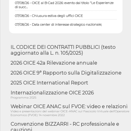
07/08/26 - OICE al B-Cad 2026: evento dal titolo "Le Esperienze
di succ...
07/08/26 - Chiusura estiva degli uffici OICE
07/08/26 - Data center di interesse strategico nazionale;
interventi pe...
07/08/26 - Piano casa: dichiarato di interesse strategico;
nominata Com...
IL CODICE DEI CONTRATTI PUBBLICI (testo
07/08/26 - Ponte sullo Stretto di Messina: deliberata la
aggiornato alla L. n. 105/2025)
sussistenza di...
07/08/26 - Tunnel Brennero, dal Cipess via libera al quinto lotto
2026 OICE 42a Rilevazione annuale
costr...
2026 OICE 9° Rapporto sulla Digitalizzazione
06/08/26 - Istat, produzione industriale in calo dell'1% a giugno,
su a...
2025 OICE International Report
06/08/26 - Dal 3 agosto in vigore l'obbligo di energie rinnovabili
con ...
Internazionalizzazione OICE 2026
Programma 2025
06/08/26 - DL PA approvato in Cdm: contributi per
riqualificazione sism...
Webinar OICE ANAC sul FVOE: video e relazioni
Video e presentazioni del webinar OICE-ANAC sul Fascicolo Virtuale dell'Operatore
06/08/26 - CdM: approvato il d.lgs. di adeguamento all’AI Act in
Economico (FVOE) 14 novembre 2022
mate...
Convenzione BIZZARRI - RC professionale e
06/08/26 - DDL delegazione europea in Cdm per recepimento
cauzioni
norme UE in m...