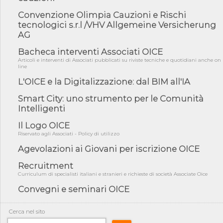
05/08/26 - DL Infrastrutture e PNRR è legge: approvata oggi la
Convenzione Olimpia Cauzioni e Rischi
fiducia...
tecnologici s.r.l /VHV Allgemeine Versicherung
AG
05/08/26 - Focus OICE sul DDL di riforma della responsabilità
amminist...
Bacheca interventi Associati OICE
05/08/26 - Anac: pubblicata la Relazione illustrativa al Bando tipo
Articoli e interventi di Associati pubblicati su riviste tecniche e quotidiani anche on
2 s...
line
05/08/26 - SAVE THE DATE: Assemblea Pubblica Confindustria
L'OICE e la Digitalizzazione: dal BIM all'IA
Professioni ...
Smart City: uno strumento per le Comunità
05/08/26 - Successo OICE per il bando della Città metropolitana
Intelligenti
di Reg...
05/08/26 - Lettera OICE per il bando della Giunta Regionale della
Il Logo OICE
Campa...
Riservato agli Associati - Policy di utilizzo
04/08/26 - DL PA: previste cancellazioni da elenchi professionisti
Agevolazioni ai Giovani per iscrizione OICE
per ...
Recruitment
04/08/26 - International Sustainable Buildings Competition -
COP31, An...
Curriculum di specialisti italiani e stranieri e richieste di società Associate Oice
Convegni e seminari OICE
04/08/26 - CdS, project financing: progetto di fattibilità da
impugnar...
04/08/26 - Rapporto Anac corruzione 2020-2026: procedimenti
Cerca nel sito
penali per ...