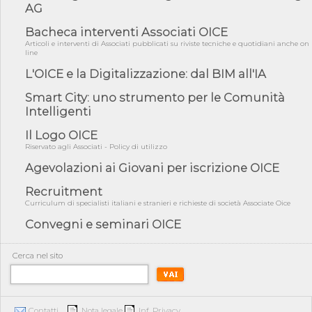
AG
05/08/26 - Focus OICE sul DDL di riforma della responsabilità
amminist...
Bacheca interventi Associati OICE
05/08/26 - Anac: pubblicata la Relazione illustrativa al Bando tipo
Articoli e interventi di Associati pubblicati su riviste tecniche e quotidiani anche on
2 s...
line
L'OICE e la Digitalizzazione: dal BIM all'IA
05/08/26 - SAVE THE DATE: Assemblea Pubblica Confindustria
Professioni ...
Smart City: uno strumento per le Comunità
05/08/26 - Successo OICE per il bando della Città metropolitana
Intelligenti
di Reg...
Il Logo OICE
05/08/26 - Lettera OICE per il bando della Giunta Regionale della
Campa...
Riservato agli Associati - Policy di utilizzo
04/08/26 - DL PA: previste cancellazioni da elenchi professionisti
Agevolazioni ai Giovani per iscrizione OICE
per ...
Recruitment
04/08/26 - International Sustainable Buildings Competition -
Curriculum di specialisti italiani e stranieri e richieste di società Associate Oice
COP31, An...
Convegni e seminari OICE
04/08/26 - CdS, project financing: progetto di fattibilità da
impugnar...
Cerca nel sito
04/08/26 - Rapporto Anac corruzione 2020-2026: procedimenti
penali per ...
04/08/26 - CdS: partecipazione alla gara non equivale ad
acquiescenza r...
Contatti
Nota legale
Inf. Privacy