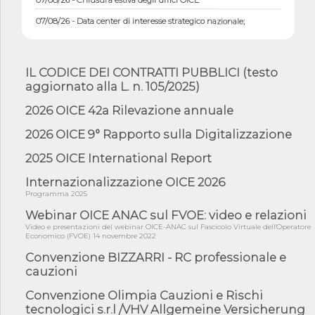
07/08/26 - Data center di interesse strategico nazionale;
interventi pe...
07/08/26 - Piano casa: dichiarato di interesse strategico;
nominata Com...
IL CODICE DEI CONTRATTI PUBBLICI (testo
07/08/26 - Ponte sullo Stretto di Messina: deliberata la
aggiornato alla L. n. 105/2025)
sussistenza di...
2026 OICE 42a Rilevazione annuale
07/08/26 - Tunnel Brennero, dal Cipess via libera al quinto lotto
costr...
2026 OICE 9° Rapporto sulla Digitalizzazione
06/08/26 - Istat, produzione industriale in calo dell'1% a giugno,
su a...
2025 OICE International Report
06/08/26 - Dal 3 agosto in vigore l'obbligo di energie rinnovabili
Internazionalizzazione OICE 2026
con ...
Programma 2025
06/08/26 - DL PA approvato in Cdm: contributi per
Webinar OICE ANAC sul FVOE: video e relazioni
riqualificazione sism...
Video e presentazioni del webinar OICE-ANAC sul Fascicolo Virtuale dell'Operatore
06/08/26 - CdM: approvato il d.lgs. di adeguamento all’AI Act in
Economico (FVOE) 14 novembre 2022
mate...
Convenzione BIZZARRI - RC professionale e
06/08/26 - DDL delegazione europea in Cdm per recepimento
cauzioni
norme UE in m...
Convenzione Olimpia Cauzioni e Rischi
05/08/26 - DL Infrastrutture e PNRR è legge: approvata oggi la
fiducia...
tecnologici s.r.l /VHV Allgemeine Versicherung