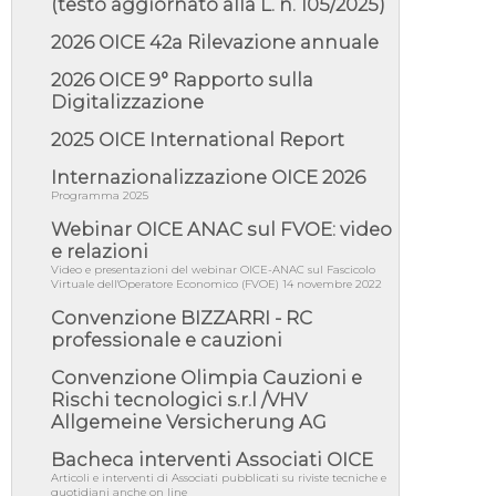
(testo aggiornato alla L. n. 105/2025)
Giunta Regionale della Campa...
2026 OICE 42a Rilevazione annuale
04/08/26 - DL PA: previste cancellazioni da
elenchi professionisti per ...
2026 OICE 9° Rapporto sulla
04/08/26 - International Sustainable
Digitalizzazione
Buildings Competition - COP31, An...
2025 OICE International Report
04/08/26 - CdS, project financing: progetto di
fattibilità da impugnar...
Internazionalizzazione OICE 2026
04/08/26 - Rapporto Anac corruzione 2020-
Programma 2025
2026: procedimenti penali per ...
Webinar OICE ANAC sul FVOE: video
04/08/26 - CdS: partecipazione alla gara non
e relazioni
equivale ad acquiescenza r...
Video e presentazioni del webinar OICE-ANAC sul Fascicolo
Virtuale dell'Operatore Economico (FVOE) 14 novembre 2022
04/08/26 - DL Infrastrutture approvato alla
Camera, passa ora al Senato
Convenzione BIZZARRI - RC
professionale e cauzioni
03/08/26 - TAR Piemonte: RUP può avvalersi
di consulente esterno per v...
Convenzione Olimpia Cauzioni e
03/08/26 - Gruppo FS: nel primo semestre
Rischi tecnologici s.r.l /VHV
2026 3 mld di aggiudicazioni e...
Allgemeine Versicherung AG
03/08/26 - Conferenza Obiettivo Export:
Imprese e Territori del Centro ...
Bacheca interventi Associati OICE
Articoli e interventi di Associati pubblicati su riviste tecniche e
03/08/26 - TAR Sicilia: raggruppate devono
quotidiani anche on line