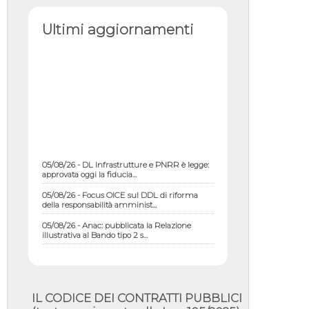
Ultimi aggiornamenti
05/08/26 - DL Infrastrutture e PNRR è legge:
approvata oggi la fiducia...
05/08/26 - Focus OICE sul DDL di riforma
della responsabilità amminist...
05/08/26 - Anac: pubblicata la Relazione
illustrativa al Bando tipo 2 s...
05/08/26 - SAVE THE DATE: Assemblea
Pubblica Confindustria Professioni ...
05/08/26 - Successo OICE per il bando della
Città metropolitana di Reg...
IL CODICE DEI CONTRATTI PUBBLICI
05/08/26 - Lettera OICE per il bando della