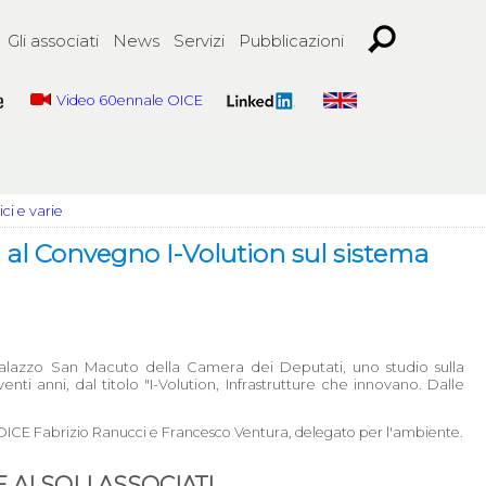
Gli associati
News
Servizi
Pubblicazioni
Video 60ennale OICE
ci e varie
a al Convegno I-Volution sul sistema
 Palazzo San Macuto della Camera dei Deputati, uno studio sulla
enti anni, dal titolo "I-Volution, Infrastrutture che innovano. Dalle
ieri OICE Fabrizio Ranucci e Francesco Ventura, delegato per l'ambiente.
AI SOLI ASSOCIATI