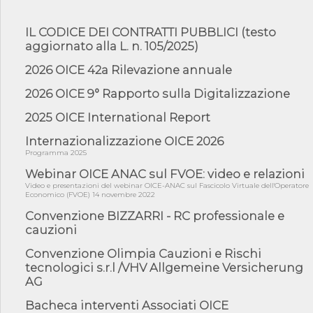
06/08/26 - DDL delegazione europea in Cdm per recepimento
IL CODICE DEI CONTRATTI PUBBLICI (testo
norme UE in m...
aggiornato alla L. n. 105/2025)
05/08/26 - DL Infrastrutture e PNRR è legge: approvata oggi la
fiducia...
2026 OICE 42a Rilevazione annuale
05/08/26 - Focus OICE sul DDL di riforma della responsabilità
2026 OICE 9° Rapporto sulla Digitalizzazione
amminist...
05/08/26 - Anac: pubblicata la Relazione illustrativa al Bando tipo
2025 OICE International Report
2 s...
Internazionalizzazione OICE 2026
05/08/26 - SAVE THE DATE: Assemblea Pubblica Confindustria
Programma 2025
Professioni ...
Webinar OICE ANAC sul FVOE: video e relazioni
05/08/26 - Successo OICE per il bando della Città metropolitana
di Reg...
Video e presentazioni del webinar OICE-ANAC sul Fascicolo Virtuale dell'Operatore
Economico (FVOE) 14 novembre 2022
05/08/26 - Lettera OICE per il bando della Giunta Regionale della
Convenzione BIZZARRI - RC professionale e
Campa...
cauzioni
04/08/26 - DL PA: previste cancellazioni da elenchi professionisti
per ...
Convenzione Olimpia Cauzioni e Rischi
tecnologici s.r.l /VHV Allgemeine Versicherung
04/08/26 - International Sustainable Buildings Competition -
COP31, An...
AG
04/08/26 - CdS, project financing: progetto di fattibilità da
Bacheca interventi Associati OICE
impugnar...