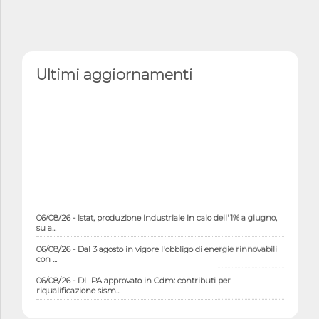
Ultimi aggiornamenti
06/08/26 - Istat, produzione industriale in calo dell'1% a giugno,
su a...
06/08/26 - Dal 3 agosto in vigore l'obbligo di energie rinnovabili
con ...
06/08/26 - DL PA approvato in Cdm: contributi per
riqualificazione sism...
06/08/26 - CdM: approvato il d.lgs. di adeguamento all’AI Act in
mate...