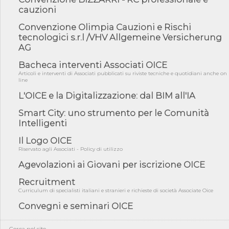
cauzioni
04/08/26 - DL PA: previste cancellazioni da elenchi professionisti
per ...
Convenzione Olimpia Cauzioni e Rischi
04/08/26 - International Sustainable Buildings Competition -
tecnologici s.r.l /VHV Allgemeine Versicherung
COP31, An...
AG
04/08/26 - CdS, project financing: progetto di fattibilità da
impugnar...
Bacheca interventi Associati OICE
Articoli e interventi di Associati pubblicati su riviste tecniche e quotidiani anche on
04/08/26 - Rapporto Anac corruzione 2020-2026: procedimenti
line
penali per ...
L'OICE e la Digitalizzazione: dal BIM all'IA
04/08/26 - CdS: partecipazione alla gara non equivale ad
acquiescenza r...
Smart City: uno strumento per le Comunità
Intelligenti
04/08/26 - DL Infrastrutture approvato alla Camera, passa ora al
Senato
Il Logo OICE
03/08/26 - TAR Piemonte: RUP può avvalersi di consulente
Riservato agli Associati - Policy di utilizzo
esterno per v...
Agevolazioni ai Giovani per iscrizione OICE
03/08/26 - Gruppo FS: nel primo semestre 2026 3 mld di
aggiudicazioni e...
Recruitment
Curriculum di specialisti italiani e stranieri e richieste di società Associate Oice
03/08/26 - Conferenza Obiettivo Export: Imprese e Territori del
Centro ...
Convegni e seminari OICE
03/08/26 - TAR Sicilia: raggruppate devono possedere requisiti
per eseg...
Cerca nel sito