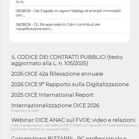
06/08/26 - Dal 3 agosto in vigore l'obbligo di energie rinnovabili
con ...
06/08/26 - DL PA approvato in Cdm: contributi per
riqualificazione sism...
06/08/26 - CdM: approvato il d.lgs. di adeguamento all’AI Act in
mate...
06/08/26 - DDL delegazione europea in Cdm per recepimento
norme UE in m...
IL CODICE DEI CONTRATTI PUBBLICI (testo
aggiornato alla L. n. 105/2025)
05/08/26 - DL Infrastrutture e PNRR è legge: approvata oggi la
fiducia...
2026 OICE 42a Rilevazione annuale
05/08/26 - Focus OICE sul DDL di riforma della responsabilità
amminist...
2026 OICE 9° Rapporto sulla Digitalizzazione
05/08/26 - Anac: pubblicata la Relazione illustrativa al Bando tipo
2025 OICE International Report
2 s...
Internazionalizzazione OICE 2026
05/08/26 - SAVE THE DATE: Assemblea Pubblica Confindustria
Professioni ...
Programma 2025
05/08/26 - Successo OICE per il bando della Città metropolitana
Webinar OICE ANAC sul FVOE: video e relazioni
di Reg...
Video e presentazioni del webinar OICE-ANAC sul Fascicolo Virtuale dell'Operatore
Economico (FVOE) 14 novembre 2022
05/08/26 - Lettera OICE per il bando della Giunta Regionale della
Campa...
Convenzione BIZZARRI - RC professionale e