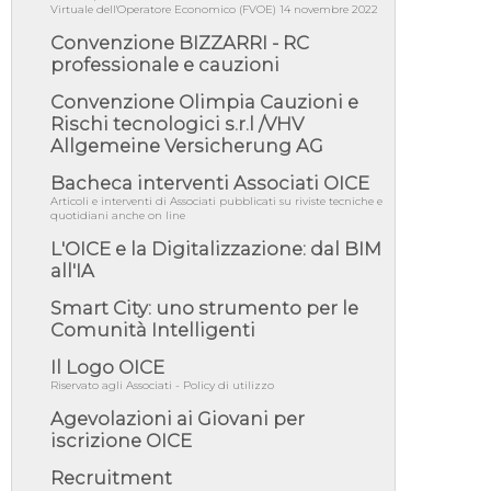
06/08/26 - DDL delegazione europea in Cdm
Virtuale dell'Operatore Economico (FVOE) 14 novembre 2022
per recepimento norme UE in m...
Convenzione BIZZARRI - RC
05/08/26 - DL Infrastrutture e PNRR è legge:
professionale e cauzioni
approvata oggi la fiducia...
Convenzione Olimpia Cauzioni e
05/08/26 - Focus OICE sul DDL di riforma
della responsabilità amminist...
Rischi tecnologici s.r.l /VHV
Allgemeine Versicherung AG
05/08/26 - Anac: pubblicata la Relazione
illustrativa al Bando tipo 2 s...
Bacheca interventi Associati OICE
05/08/26 - SAVE THE DATE: Assemblea
Articoli e interventi di Associati pubblicati su riviste tecniche e
Pubblica Confindustria Professioni ...
quotidiani anche on line
L'OICE e la Digitalizzazione: dal BIM
05/08/26 - Successo OICE per il bando della
Città metropolitana di Reg...
all'IA
05/08/26 - Lettera OICE per il bando della
Smart City: uno strumento per le
Giunta Regionale della Campa...
Comunità Intelligenti
04/08/26 - DL PA: previste cancellazioni da
elenchi professionisti per ...
Il Logo OICE
Riservato agli Associati - Policy di utilizzo
04/08/26 - International Sustainable
Buildings Competition - COP31, An...
Agevolazioni ai Giovani per
iscrizione OICE
04/08/26 - CdS, project financing: progetto di
fattibilità da impugnar...
Recruitment
04/08/26 - Rapporto Anac corruzione 2020-