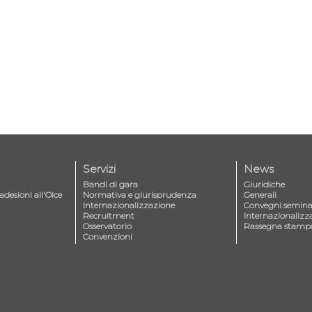
Servizi
News
Bandi di gara
Giuridiche
adesioni all'Oice
Normativa e giurisprudenza
Generali
Internazionalizzazione
Convegni seminar
Recruitment
Internazionalizz
Osservatorio
Rassegna stamp
Convenzioni