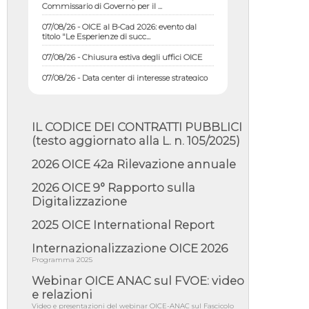
07/08/26 - OICE al B-Cad 2026: evento dal
titolo "Le Esperienze di succ...
07/08/26 - Chiusura estiva degli uffici OICE
07/08/26 - Data center di interesse strategico
nazionale; interventi pe...
07/08/26 - Piano casa: dichiarato di interesse
strategico; nominata Com...
IL CODICE DEI CONTRATTI PUBBLICI
07/08/26 - Ponte sullo Stretto di Messina:
(testo aggiornato alla L. n. 105/2025)
deliberata la sussistenza di...
07/08/26 - Tunnel Brennero, dal Cipess via
2026 OICE 42a Rilevazione annuale
libera al quinto lotto costr...
2026 OICE 9° Rapporto sulla
06/08/26 - Istat, produzione industriale in calo
Digitalizzazione
dell'1% a giugno, su a...
06/08/26 - Dal 3 agosto in vigore l'obbligo di
2025 OICE International Report
energie rinnovabili con ...
Internazionalizzazione OICE 2026
06/08/26 - DL PA approvato in Cdm:
Programma 2025
contributi per riqualificazione sism...
Webinar OICE ANAC sul FVOE: video
06/08/26 - CdM: approvato il d.lgs. di
adeguamento all’AI Act in mate...
e relazioni
Video e presentazioni del webinar OICE-ANAC sul Fascicolo