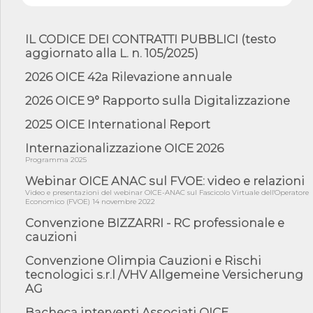
07/08/26 - Piano casa: dichiarato di interesse strategico;
nominata Com...
IL CODICE DEI CONTRATTI PUBBLICI (testo
07/08/26 - Ponte sullo Stretto di Messina: deliberata la
sussistenza di...
aggiornato alla L. n. 105/2025)
07/08/26 - Tunnel Brennero, dal Cipess via libera al quinto lotto
2026 OICE 42a Rilevazione annuale
costr...
2026 OICE 9° Rapporto sulla Digitalizzazione
06/08/26 - Istat, produzione industriale in calo dell'1% a giugno,
su a...
2025 OICE International Report
06/08/26 - Dal 3 agosto in vigore l'obbligo di energie rinnovabili
con ...
Internazionalizzazione OICE 2026
Programma 2025
06/08/26 - DL PA approvato in Cdm: contributi per
riqualificazione sism...
Webinar OICE ANAC sul FVOE: video e relazioni
06/08/26 - CdM: approvato il d.lgs. di adeguamento all’AI Act in
Video e presentazioni del webinar OICE-ANAC sul Fascicolo Virtuale dell'Operatore
mate...
Economico (FVOE) 14 novembre 2022
Convenzione BIZZARRI - RC professionale e
06/08/26 - DDL delegazione europea in Cdm per recepimento
norme UE in m...
cauzioni
05/08/26 - DL Infrastrutture e PNRR è legge: approvata oggi la
Convenzione Olimpia Cauzioni e Rischi
fiducia...
tecnologici s.r.l /VHV Allgemeine Versicherung
05/08/26 - Focus OICE sul DDL di riforma della responsabilità
AG
amminist...
Bacheca interventi Associati OICE