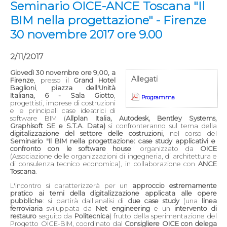
Seminario OICE-ANCE Toscana "Il
BIM nella progettazione" - Firenze
30 novembre 2017 ore 9.00
2/11/2017
Giovedì 30 novembre ore 9,00, a
Allegati
Firenze
, presso il
Grand Hotel
Baglioni
,
piazza dell'Unità
Italiana, 6 - Sala Giotto
,
Programma
progettisti, imprese di costruzioni
e le principali case ideatrici di
software BIM (
Allplan Italia, Autodesk, Bentley Systems,
Graphisoft SE e S.T.A. Data)
si confronteranno sul tema della
digitalizzazione del settore delle costruzioni
, nel corso del
Seminario "Il BIM nella progettazione: case study applicativi e
confronto con le software house
" organizzato da
OICE
(Associazione delle organizzazioni di ingegneria, di architettura e
di consulenza tecnico economica), in collaborazione con
ANCE
Toscana
.
L'incontro si caratterizzerà per un
approccio estremamente
pratico ai temi della digitalizzazione applicata alle opere
pubbliche
: si partirà dall'analisi di
due case study
(una
linea
ferroviaria
sviluppata da
Net engineering
e un
intervento di
restauro
seguito da
Politecnica
) frutto della sperimentazione del
Progetto OICE-BIM, coordinato dal
Consigliere OICE con delega