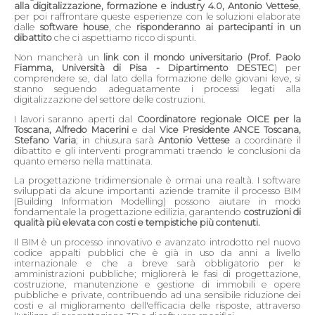
alla digitalizzazione, formazione e industry 4.0, Antonio Vettese
,
per poi raffrontare queste esperienze con le soluzioni elaborate
dalle
software house
, che
risponderanno ai partecipanti in un
dibattito
che ci aspettiamo ricco di spunti.
Non mancherà un
link con il mondo universitario (Prof. Paolo
Fiamma, Università di Pisa - Dipartimento DESTEC
) per
comprendere se, dal lato della formazione delle giovani leve, si
stanno seguendo adeguatamente i processi legati alla
digitalizzazione del settore delle costruzioni.
I lavori saranno aperti dal
Coordinatore regionale OICE per la
Toscana, Alfredo Macerini
e dal
Vice Presidente ANCE Toscana,
Stefano Varia
; in chiusura sarà
Antonio Vettese
a coordinare il
dibattito e gli interventi programmati traendo le conclusioni da
quanto emerso nella mattinata.
La progettazione tridimensionale è ormai una realtà. I software
sviluppati da alcune importanti aziende tramite il processo BIM
(Building Information Modelling) possono aiutare in modo
fondamentale la progettazione edilizia, garantendo
costruzioni di
qualità più elevata con costi e tempistiche più contenuti.
Il BIM è un processo innovativo e avanzato introdotto nel nuovo
codice appalti pubblici che è già in uso da anni a livello
internazionale e che a breve sarà obbligatorio per le
amministrazioni pubbliche; migliorerà le fasi di progettazione,
costruzione, manutenzione e gestione di immobili e opere
pubbliche e private, contribuendo ad una sensibile riduzione dei
costi e al miglioramento dell'efficacia delle risposte, attraverso