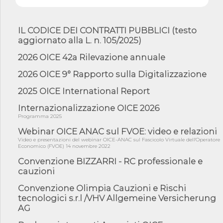
su a...
06/08/26 - Dal 3 agosto in vigore l'obbligo di energie rinnovabili
con ...
IL CODICE DEI CONTRATTI PUBBLICI (testo
aggiornato alla L. n. 105/2025)
06/08/26 - DL PA approvato in Cdm: contributi per
riqualificazione sism...
2026 OICE 42a Rilevazione annuale
06/08/26 - CdM: approvato il d.lgs. di adeguamento all’AI Act in
mate...
2026 OICE 9° Rapporto sulla Digitalizzazione
06/08/26 - DDL delegazione europea in Cdm per recepimento
2025 OICE International Report
norme UE in m...
Internazionalizzazione OICE 2026
05/08/26 - DL Infrastrutture e PNRR è legge: approvata oggi la
fiducia...
Programma 2025
Webinar OICE ANAC sul FVOE: video e relazioni
05/08/26 - Focus OICE sul DDL di riforma della responsabilità
amminist...
Video e presentazioni del webinar OICE-ANAC sul Fascicolo Virtuale dell'Operatore
Economico (FVOE) 14 novembre 2022
05/08/26 - Anac: pubblicata la Relazione illustrativa al Bando tipo
2 s...
Convenzione BIZZARRI - RC professionale e
cauzioni
05/08/26 - SAVE THE DATE: Assemblea Pubblica Confindustria
Professioni ...
Convenzione Olimpia Cauzioni e Rischi
05/08/26 - Successo OICE per il bando della Città metropolitana
tecnologici s.r.l /VHV Allgemeine Versicherung
di Reg...
AG
05/08/26 - Lettera OICE per il bando della Giunta Regionale della