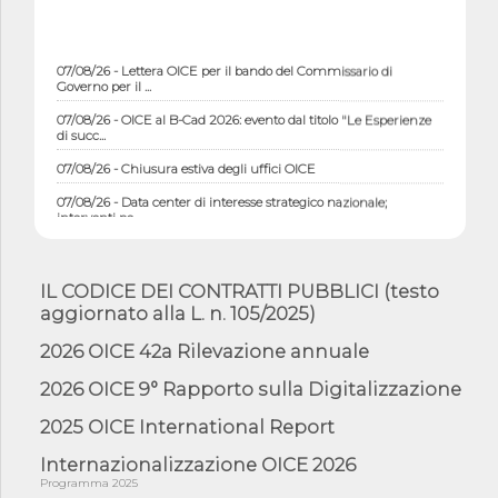
07/08/26 - Lettera OICE per il bando del Commissario di
Governo per il ...
07/08/26 - OICE al B-Cad 2026: evento dal titolo "Le Esperienze
di succ...
07/08/26 - Chiusura estiva degli uffici OICE
07/08/26 - Data center di interesse strategico nazionale;
interventi pe...
07/08/26 - Piano casa: dichiarato di interesse strategico;
nominata Com...
IL CODICE DEI CONTRATTI PUBBLICI (testo
07/08/26 - Ponte sullo Stretto di Messina: deliberata la
aggiornato alla L. n. 105/2025)
sussistenza di...
07/08/26 - Tunnel Brennero, dal Cipess via libera al quinto lotto
2026 OICE 42a Rilevazione annuale
costr...
2026 OICE 9° Rapporto sulla Digitalizzazione
06/08/26 - Istat, produzione industriale in calo dell'1% a giugno,
su a...
2025 OICE International Report
06/08/26 - Dal 3 agosto in vigore l'obbligo di energie rinnovabili
con ...
Internazionalizzazione OICE 2026
Programma 2025
06/08/26 - DL PA approvato in Cdm: contributi per