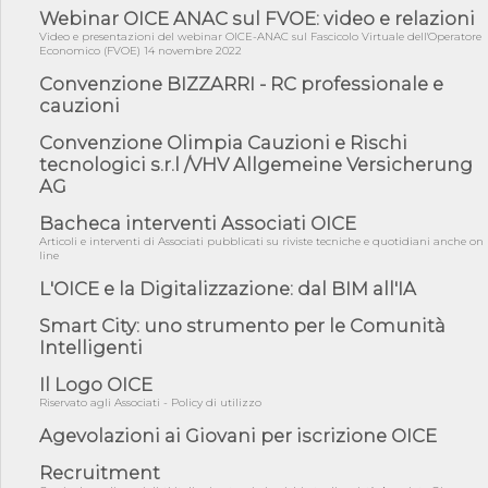
riqualificazione sism...
Webinar OICE ANAC sul FVOE: video e relazioni
Video e presentazioni del webinar OICE-ANAC sul Fascicolo Virtuale dell'Operatore
06/08/26 - CdM: approvato il d.lgs. di adeguamento all’AI Act in
Economico (FVOE) 14 novembre 2022
mate...
Convenzione BIZZARRI - RC professionale e
06/08/26 - DDL delegazione europea in Cdm per recepimento
cauzioni
norme UE in m...
05/08/26 - DL Infrastrutture e PNRR è legge: approvata oggi la
Convenzione Olimpia Cauzioni e Rischi
fiducia...
tecnologici s.r.l /VHV Allgemeine Versicherung
AG
05/08/26 - Focus OICE sul DDL di riforma della responsabilità
amminist...
Bacheca interventi Associati OICE
05/08/26 - Anac: pubblicata la Relazione illustrativa al Bando tipo
Articoli e interventi di Associati pubblicati su riviste tecniche e quotidiani anche on
2 s...
line
05/08/26 - SAVE THE DATE: Assemblea Pubblica Confindustria
L'OICE e la Digitalizzazione: dal BIM all'IA
Professioni ...
Smart City: uno strumento per le Comunità
05/08/26 - Successo OICE per il bando della Città metropolitana
Intelligenti
di Reg...
05/08/26 - Lettera OICE per il bando della Giunta Regionale della
Il Logo OICE
Campa...
Riservato agli Associati - Policy di utilizzo
04/08/26 - DL PA: previste cancellazioni da elenchi professionisti
Agevolazioni ai Giovani per iscrizione OICE
per ...
Recruitment
04/08/26 - International Sustainable Buildings Competition -