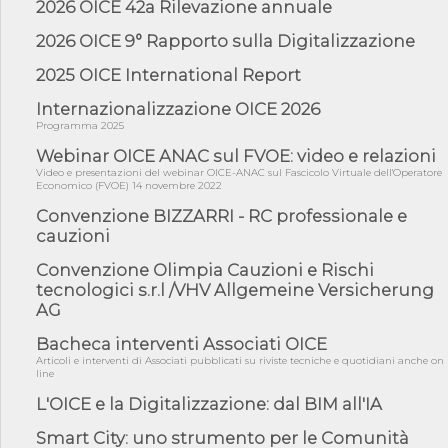
2026 OICE 42a Rilevazione annuale
05/08/26 - Focus OICE sul DDL di riforma della responsabilità
amminist...
2026 OICE 9° Rapporto sulla Digitalizzazione
05/08/26 - Anac: pubblicata la Relazione illustrativa al Bando tipo
2025 OICE International Report
2 s...
Internazionalizzazione OICE 2026
05/08/26 - SAVE THE DATE: Assemblea Pubblica Confindustria
Professioni ...
Programma 2025
05/08/26 - Successo OICE per il bando della Città metropolitana
Webinar OICE ANAC sul FVOE: video e relazioni
di Reg...
Video e presentazioni del webinar OICE-ANAC sul Fascicolo Virtuale dell'Operatore
Economico (FVOE) 14 novembre 2022
05/08/26 - Lettera OICE per il bando della Giunta Regionale della
Campa...
Convenzione BIZZARRI - RC professionale e
cauzioni
04/08/26 - DL PA: previste cancellazioni da elenchi professionisti
per ...
Convenzione Olimpia Cauzioni e Rischi
04/08/26 - International Sustainable Buildings Competition -
tecnologici s.r.l /VHV Allgemeine Versicherung
COP31, An...
AG
04/08/26 - CdS, project financing: progetto di fattibilità da
Bacheca interventi Associati OICE
impugnar...
Articoli e interventi di Associati pubblicati su riviste tecniche e quotidiani anche on
04/08/26 - Rapporto Anac corruzione 2020-2026: procedimenti
line
penali per ...
L'OICE e la Digitalizzazione: dal BIM all'IA
04/08/26 - CdS: partecipazione alla gara non equivale ad
acquiescenza r...
Smart City: uno strumento per le Comunità