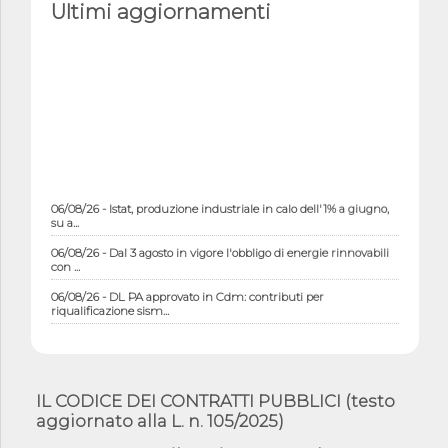
Ultimi aggiornamenti
06/08/26 - Istat, produzione industriale in calo dell'1% a giugno,
su a...
06/08/26 - Dal 3 agosto in vigore l'obbligo di energie rinnovabili
con ...
06/08/26 - DL PA approvato in Cdm: contributi per
riqualificazione sism...
06/08/26 - CdM: approvato il d.lgs. di adeguamento all’AI Act in
mate...
06/08/26 - DDL delegazione europea in Cdm per recepimento
norme UE in m...
IL CODICE DEI CONTRATTI PUBBLICI (testo
aggiornato alla L. n. 105/2025)
05/08/26 - DL Infrastrutture e PNRR è legge: approvata oggi la
fiducia...