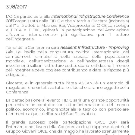
31/8/2017
L'OICE parteciperà alla
International Infrastructure Conference
2017
organizzata dalla FIDIC e che si terrà a Giacarta (Indonesia)
dal 1° al 3 ottobre. Maurizio Boi, Vicepresidente OICE con delega
a EFCA e FIDIC, guiderà la partecipazione dell'Associazione
all'evento internazionale più significativo per il settore
dell'ingegneria.
Tema della Conferenza sarà
Resilient Infrastructure - Improving
Life.
Le insidie della congiuntura politica internazionale, dei
cambiamenti climatici e della crescita della popolazione
mondiale, dell'urbanizzazione e dell'inadeguatezza deegli
investimenti sulle infrastrutture costituiscono le sfide che il mondo
dell'ingegneria deve cogliere contribuendo a dare le risposte più
adeguate.
Giacarta, e in generale tutta l'area ASEAN, è un esempio di
megalopoli che sintetizza tutte le sfide che saranno oggetto della
Conferenza
La partecipazione all'evento FIDIC sarà una grande opportunità
per entrare in contatto con attori internazionali del mondo
politico, economico, imprenditoriale e tecnico con particolare
riferimento a quelli dell'area del Sud Est asiatico.
Il grande successo della partecipazione OICE 2017 sarà
l'intervento nei lavori della Conferenza di un rappresentante del
Gruppo Giovani OICE, che da maggio ha lavorato strenuamente