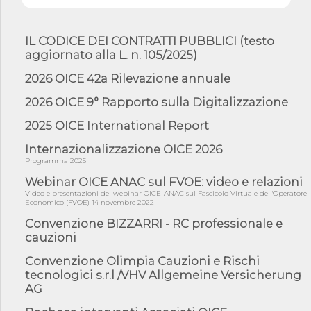
mate...
06/08/26 - DDL delegazione europea in Cdm per recepimento
norme UE in m...
IL CODICE DEI CONTRATTI PUBBLICI (testo
aggiornato alla L. n. 105/2025)
05/08/26 - DL Infrastrutture e PNRR è legge: approvata oggi la
fiducia...
2026 OICE 42a Rilevazione annuale
05/08/26 - Focus OICE sul DDL di riforma della responsabilità
amminist...
2026 OICE 9° Rapporto sulla Digitalizzazione
05/08/26 - Anac: pubblicata la Relazione illustrativa al Bando tipo
2025 OICE International Report
2 s...
Internazionalizzazione OICE 2026
05/08/26 - SAVE THE DATE: Assemblea Pubblica Confindustria
Professioni ...
Programma 2025
05/08/26 - Successo OICE per il bando della Città metropolitana
Webinar OICE ANAC sul FVOE: video e relazioni
di Reg...
Video e presentazioni del webinar OICE-ANAC sul Fascicolo Virtuale dell'Operatore
Economico (FVOE) 14 novembre 2022
05/08/26 - Lettera OICE per il bando della Giunta Regionale della
Campa...
Convenzione BIZZARRI - RC professionale e
cauzioni
04/08/26 - DL PA: previste cancellazioni da elenchi professionisti
per ...
Convenzione Olimpia Cauzioni e Rischi
04/08/26 - International Sustainable Buildings Competition -
tecnologici s.r.l /VHV Allgemeine Versicherung
COP31, An...
AG
04/08/26 - CdS, project financing: progetto di fattibilità da
impugnar...