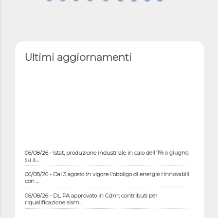
Ultimi aggiornamenti
06/08/26 - Istat, produzione industriale in calo dell'1% a giugno,
su a...
06/08/26 - Dal 3 agosto in vigore l'obbligo di energie rinnovabili
con ...
06/08/26 - DL PA approvato in Cdm: contributi per
riqualificazione sism...
06/08/26 - CdM: approvato il d.lgs. di adeguamento all’AI Act in