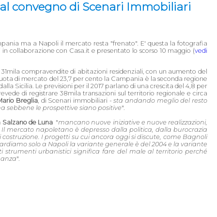
 al convegno di Scenari Immobiliari
nia ma a Napoli il mercato resta "frenato". E' questa la fotografia
in collaborazione con Casa.it e presentato lo scorso 10 maggio (
vedi
e 31mila compravendite di abitazioni residenziali, con un aumento del
quota di mercato del 23,7 per cento la Campania è la seconda regione
la Sicilia. Le previsioni per il 2017 parlano di una crescita del 4,8 per
evede di registrare 38mila transazioni sul territorio regionale e circa
Mario Breglia
, di Scenari immobiliari -
sta andando meglio del resto
na sebbene le prospettive siano positive
".
la Salzano de Luna
"
mancano nuove iniziative e nuove realizzazioni,
 Il mercato napoletano è depresso dalla politica, dalla burocrazia
 di costruzione. I progetti su cui ancora oggi si discute, come Bagnoli
ardiamo solo a Napoli la variante generale è del 2004 e la variante
 strumenti urbanistici significa fare del male al territorio perché
inanza
".