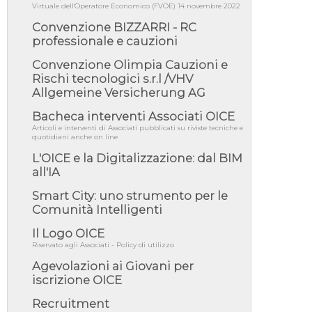
06/08/26 - DDL delegazione europea in Cdm
Virtuale dell'Operatore Economico (FVOE) 14 novembre 2022
per recepimento norme UE in m...
Convenzione BIZZARRI - RC
05/08/26 - DL Infrastrutture e PNRR è legge:
professionale e cauzioni
approvata oggi la fiducia...
05/08/26 - Focus OICE sul DDL di riforma
Convenzione Olimpia Cauzioni e
della responsabilità amminist...
Rischi tecnologici s.r.l /VHV
Allgemeine Versicherung AG
05/08/26 - Anac: pubblicata la Relazione
illustrativa al Bando tipo 2 s...
Bacheca interventi Associati OICE
05/08/26 - SAVE THE DATE: Assemblea
Articoli e interventi di Associati pubblicati su riviste tecniche e
Pubblica Confindustria Professioni ...
quotidiani anche on line
05/08/26 - Successo OICE per il bando della
L'OICE e la Digitalizzazione: dal BIM
Città metropolitana di Reg...
all'IA
05/08/26 - Lettera OICE per il bando della
Smart City: uno strumento per le
Giunta Regionale della Campa...
Comunità Intelligenti
04/08/26 - DL PA: previste cancellazioni da
elenchi professionisti per ...
Il Logo OICE
Riservato agli Associati - Policy di utilizzo
04/08/26 - International Sustainable
Buildings Competition - COP31, An...
Agevolazioni ai Giovani per
04/08/26 - CdS, project financing: progetto di
iscrizione OICE
fattibilità da impugnar...
Recruitment
04/08/26 - Rapporto Anac corruzione 2020-