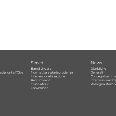
Servizi
News
Bandi di gara
Giuridiche
adesioni all'Oice
Normativa e giurisprudenza
Generali
Internazionalizzazione
Convegni seminar
Recruitment
Internazionalizz
Osservatorio
Rassegna stamp
Convenzioni