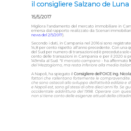
il consigliere Salzano de Luna
15/5/2017
Migliora l'andamento del mercato immobiliare in Campa
emersa dal rapporto realizzato da Scenari immobiliari 
news del 2/5/2017
).
Secondo i dati, in Campania nel 2016 si sono registrat
14,8 per cento rispetto all'anno precedente. Con una 
del Sud per numero di transazioni ed è preceduta solo dal
cento delle transazioni in Campania e per il 2020 si pr
149mila al Sud. "I
l mercato campano
- ha affermato
del Mezzogiorno, ma resta inferiore alla media italia
A Napoli, ha spiegato il
Consigliere dell'OICE ing. Nico
fattori che rallentano fortemente le compravendite.
che sono ostacoli allo sviluppo dell'attività edilizia e
e Napoli est, sono gli stessi di oltre dieci anni fa
.
Se gu
occidentale addirittura del 1998. Operare con questi
non si tiene conto delle esigenze attuali della cittad