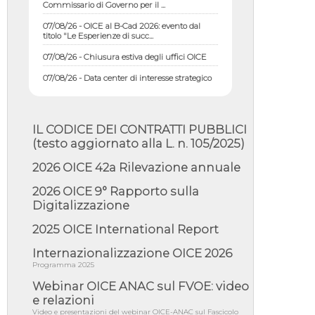
07/08/26 - OICE al B-Cad 2026: evento dal
titolo "Le Esperienze di succ...
07/08/26 - Chiusura estiva degli uffici OICE
07/08/26 - Data center di interesse strategico
nazionale; interventi pe...
07/08/26 - Piano casa: dichiarato di interesse
strategico; nominata Com...
IL CODICE DEI CONTRATTI PUBBLICI
07/08/26 - Ponte sullo Stretto di Messina:
deliberata la sussistenza di...
(testo aggiornato alla L. n. 105/2025)
07/08/26 - Tunnel Brennero, dal Cipess via
2026 OICE 42a Rilevazione annuale
libera al quinto lotto costr...
2026 OICE 9° Rapporto sulla
06/08/26 - Istat, produzione industriale in calo
dell'1% a giugno, su a...
Digitalizzazione
06/08/26 - Dal 3 agosto in vigore l'obbligo di
2025 OICE International Report
energie rinnovabili con ...
Internazionalizzazione OICE 2026
06/08/26 - DL PA approvato in Cdm:
contributi per riqualificazione sism...
Programma 2025
Webinar OICE ANAC sul FVOE: video
06/08/26 - CdM: approvato il d.lgs. di
adeguamento all’AI Act in mate...
e relazioni
Video e presentazioni del webinar OICE-ANAC sul Fascicolo