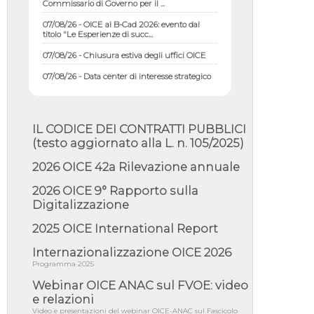
07/08/26 - OICE al B-Cad 2026: evento dal
titolo "Le Esperienze di succ...
07/08/26 - Chiusura estiva degli uffici OICE
07/08/26 - Data center di interesse strategico
nazionale; interventi pe...
07/08/26 - Piano casa: dichiarato di interesse
strategico; nominata Com...
IL CODICE DEI CONTRATTI PUBBLICI
07/08/26 - Ponte sullo Stretto di Messina:
deliberata la sussistenza di...
(testo aggiornato alla L. n. 105/2025)
07/08/26 - Tunnel Brennero, dal Cipess via
2026 OICE 42a Rilevazione annuale
libera al quinto lotto costr...
2026 OICE 9° Rapporto sulla
06/08/26 - Istat, produzione industriale in calo
dell'1% a giugno, su a...
Digitalizzazione
06/08/26 - Dal 3 agosto in vigore l'obbligo di
2025 OICE International Report
energie rinnovabili con ...
Internazionalizzazione OICE 2026
06/08/26 - DL PA approvato in Cdm:
contributi per riqualificazione sism...
Programma 2025
06/08/26 - CdM: approvato il d.lgs. di
Webinar OICE ANAC sul FVOE: video
adeguamento all’AI Act in mate...
e relazioni
Video e presentazioni del webinar OICE-ANAC sul Fascicolo
06/08/26 - DDL delegazione europea in Cdm