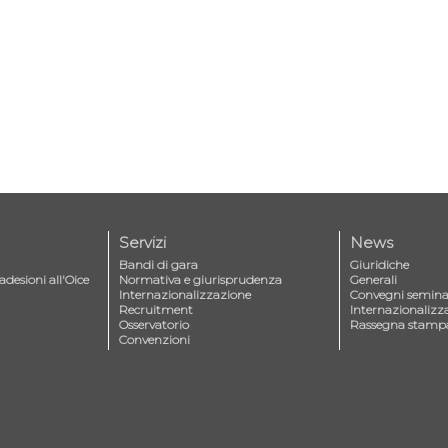
Servizi
News
Bandi di gara
Giuridiche
adesioni all'Oice
Normativa e giurisprudenza
Generali
Internazionalizzazione
Convegni seminar
Recruitment
Internazionalizz
Osservatorio
Rassegna stamp
Convenzioni