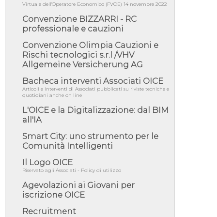
Virtuale dell'Operatore Economico (FVOE) 14 novembre 2022
per recepimento norme UE in m...
Convenzione BIZZARRI - RC
05/08/26 - DL Infrastrutture e PNRR è legge:
professionale e cauzioni
approvata oggi la fiducia...
05/08/26 - Focus OICE sul DDL di riforma
Convenzione Olimpia Cauzioni e
della responsabilità amminist...
Rischi tecnologici s.r.l /VHV
Allgemeine Versicherung AG
05/08/26 - Anac: pubblicata la Relazione
illustrativa al Bando tipo 2 s...
Bacheca interventi Associati OICE
05/08/26 - SAVE THE DATE: Assemblea
Articoli e interventi di Associati pubblicati su riviste tecniche e
Pubblica Confindustria Professioni ...
quotidiani anche on line
05/08/26 - Successo OICE per il bando della
L'OICE e la Digitalizzazione: dal BIM
Città metropolitana di Reg...
all'IA
05/08/26 - Lettera OICE per il bando della
Giunta Regionale della Campa...
Smart City: uno strumento per le
Comunità Intelligenti
04/08/26 - DL PA: previste cancellazioni da
elenchi professionisti per ...
Il Logo OICE
04/08/26 - International Sustainable
Riservato agli Associati - Policy di utilizzo
Buildings Competition - COP31, An...
Agevolazioni ai Giovani per
04/08/26 - CdS, project financing: progetto di
iscrizione OICE
fattibilità da impugnar...
Recruitment
04/08/26 - Rapporto Anac corruzione 2020-