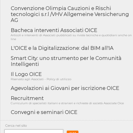
05/08/26 - DL Infrastrutture e PNRR è legge: approvata oggi la
fiducia...
Convenzione Olimpia Cauzioni e Rischi
tecnologici s.r.l /VHV Allgemeine Versicherung
05/08/26 - Focus OICE sul DDL di riforma della responsabilità
AG
amminist...
05/08/26 - Anac: pubblicata la Relazione illustrativa al Bando tipo
Bacheca interventi Associati OICE
2 s...
Articoli e interventi di Associati pubblicati su riviste tecniche e quotidiani anche on
line
05/08/26 - SAVE THE DATE: Assemblea Pubblica Confindustria
Professioni ...
L'OICE e la Digitalizzazione: dal BIM all'IA
05/08/26 - Successo OICE per il bando della Città metropolitana
Smart City: uno strumento per le Comunità
di Reg...
Intelligenti
05/08/26 - Lettera OICE per il bando della Giunta Regionale della
Campa...
Il Logo OICE
Riservato agli Associati - Policy di utilizzo
04/08/26 - DL PA: previste cancellazioni da elenchi professionisti
per ...
Agevolazioni ai Giovani per iscrizione OICE
04/08/26 - International Sustainable Buildings Competition -
Recruitment
COP31, An...
Curriculum di specialisti italiani e stranieri e richieste di società Associate Oice
04/08/26 - CdS, project financing: progetto di fattibilità da
Convegni e seminari OICE
impugnar...
04/08/26 - Rapporto Anac corruzione 2020-2026: procedimenti
penali per ...
Cerca nel sito