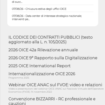
di succ...
07/08/26 - Chiusura estiva degli uffici OICE
07/08/26 - Data center di interesse strategico nazionale;
interventi pe...
07/08/26 - Piano casa: dichiarato di interesse strategico;
nominata Com...
07/08/26 - Ponte sullo Stretto di Messina: deliberata la
IL CODICE DEI CONTRATTI PUBBLICI (testo
sussistenza di...
aggiornato alla L. n. 105/2025)
07/08/26 - Tunnel Brennero, dal Cipess via libera al quinto lotto
costr...
2026 OICE 42a Rilevazione annuale
06/08/26 - Istat, produzione industriale in calo dell'1% a giugno,
2026 OICE 9° Rapporto sulla Digitalizzazione
su a...
2025 OICE International Report
06/08/26 - Dal 3 agosto in vigore l'obbligo di energie rinnovabili
con ...
Internazionalizzazione OICE 2026
06/08/26 - DL PA approvato in Cdm: contributi per
Programma 2025
riqualificazione sism...
Webinar OICE ANAC sul FVOE: video e relazioni
06/08/26 - CdM: approvato il d.lgs. di adeguamento all’AI Act in
Video e presentazioni del webinar OICE-ANAC sul Fascicolo Virtuale dell'Operatore
mate...
Economico (FVOE) 14 novembre 2022
06/08/26 - DDL delegazione europea in Cdm per recepimento
Convenzione BIZZARRI - RC professionale e
norme UE in m...
cauzioni