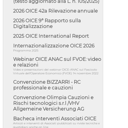
(testo aggiornato alla L. n. 105/2025)
05/08/26 - DL Infrastrutture e PNRR è legge:
approvata oggi la fiducia...
2026 OICE 42a Rilevazione annuale
05/08/26 - Focus OICE sul DDL di riforma
della responsabilità amminist...
2026 OICE 9° Rapporto sulla
Digitalizzazione
05/08/26 - Anac: pubblicata la Relazione
illustrativa al Bando tipo 2 s...
2025 OICE International Report
05/08/26 - SAVE THE DATE: Assemblea
Pubblica Confindustria Professioni ...
Internazionalizzazione OICE 2026
Programma 2025
05/08/26 - Successo OICE per il bando della
Città metropolitana di Reg...
Webinar OICE ANAC sul FVOE: video
05/08/26 - Lettera OICE per il bando della
e relazioni
Giunta Regionale della Campa...
Video e presentazioni del webinar OICE-ANAC sul Fascicolo
Virtuale dell'Operatore Economico (FVOE) 14 novembre 2022
04/08/26 - DL PA: previste cancellazioni da
elenchi professionisti per ...
Convenzione BIZZARRI - RC
professionale e cauzioni
04/08/26 - International Sustainable
Buildings Competition - COP31, An...
Convenzione Olimpia Cauzioni e
04/08/26 - CdS, project financing: progetto di
Rischi tecnologici s.r.l /VHV
fattibilità da impugnar...
Allgemeine Versicherung AG
04/08/26 - Rapporto Anac corruzione 2020-
Bacheca interventi Associati OICE
2026: procedimenti penali per ...
Articoli e interventi di Associati pubblicati su riviste tecniche e
04/08/26 - CdS: partecipazione alla gara non
quotidiani anche on line