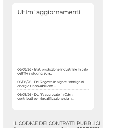
Ultimi aggiornamenti
06/08/26 - Istat, produzione industriale in calo
dell'1% a giugno, su a...
06/08/26 - Dal 3 agosto in vigore l'obbligo di
energie rinnovabili con ...
06/08/26 - DL PA approvato in Cdm:
contributi per riqualificazione sism...
06/08/26 - CdM: approvato il d.lgs. di
adeguamento all’AI Act in mate...
06/08/26 - DDL delegazione europea in Cdm
per recepimento norme UE in m...
IL CODICE DEI CONTRATTI PUBBLICI