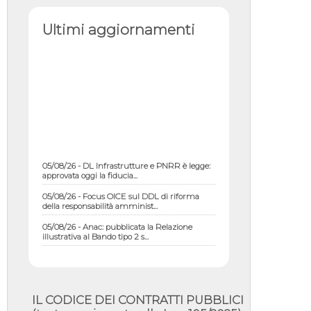
Ultimi aggiornamenti
05/08/26 - DL Infrastrutture e PNRR è legge:
approvata oggi la fiducia...
05/08/26 - Focus OICE sul DDL di riforma
della responsabilità amminist...
05/08/26 - Anac: pubblicata la Relazione
illustrativa al Bando tipo 2 s...
05/08/26 - SAVE THE DATE: Assemblea
Pubblica Confindustria Professioni ...
05/08/26 - Successo OICE per il bando della
Città metropolitana di Reg...
IL CODICE DEI CONTRATTI PUBBLICI
05/08/26 - Lettera OICE per il bando della