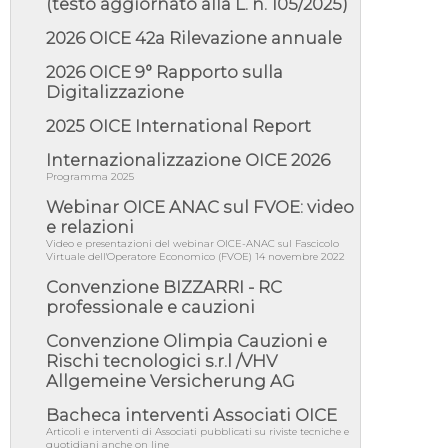
(testo aggiornato alla L. n. 105/2025)
Giunta Regionale della Campa...
2026 OICE 42a Rilevazione annuale
04/08/26 - DL PA: previste cancellazioni da
elenchi professionisti per ...
2026 OICE 9° Rapporto sulla
04/08/26 - International Sustainable
Digitalizzazione
Buildings Competition - COP31, An...
2025 OICE International Report
04/08/26 - CdS, project financing: progetto di
fattibilità da impugnar...
Internazionalizzazione OICE 2026
04/08/26 - Rapporto Anac corruzione 2020-
Programma 2025
2026: procedimenti penali per ...
Webinar OICE ANAC sul FVOE: video
04/08/26 - CdS: partecipazione alla gara non
e relazioni
equivale ad acquiescenza r...
Video e presentazioni del webinar OICE-ANAC sul Fascicolo
Virtuale dell'Operatore Economico (FVOE) 14 novembre 2022
04/08/26 - DL Infrastrutture approvato alla
Camera, passa ora al Senato
Convenzione BIZZARRI - RC
professionale e cauzioni
03/08/26 - TAR Piemonte: RUP può avvalersi
di consulente esterno per v...
Convenzione Olimpia Cauzioni e
03/08/26 - Gruppo FS: nel primo semestre
Rischi tecnologici s.r.l /VHV
2026 3 mld di aggiudicazioni e...
Allgemeine Versicherung AG
03/08/26 - Conferenza Obiettivo Export:
Imprese e Territori del Centro ...
Bacheca interventi Associati OICE
Articoli e interventi di Associati pubblicati su riviste tecniche e
03/08/26 - TAR Sicilia: raggruppate devono
quotidiani anche on line