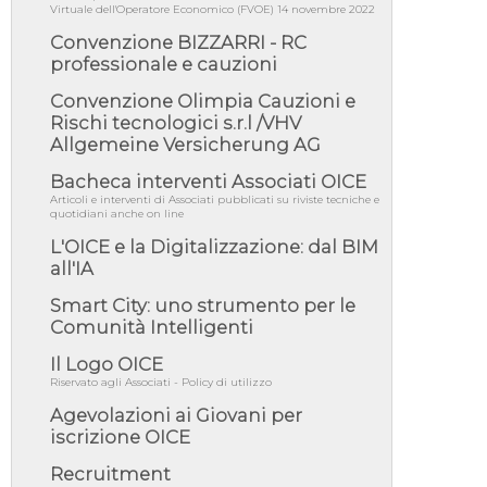
06/08/26 - DDL delegazione europea in Cdm
Virtuale dell'Operatore Economico (FVOE) 14 novembre 2022
per recepimento norme UE in m...
Convenzione BIZZARRI - RC
05/08/26 - DL Infrastrutture e PNRR è legge:
professionale e cauzioni
approvata oggi la fiducia...
Convenzione Olimpia Cauzioni e
05/08/26 - Focus OICE sul DDL di riforma
della responsabilità amminist...
Rischi tecnologici s.r.l /VHV
Allgemeine Versicherung AG
05/08/26 - Anac: pubblicata la Relazione
illustrativa al Bando tipo 2 s...
Bacheca interventi Associati OICE
05/08/26 - SAVE THE DATE: Assemblea
Articoli e interventi di Associati pubblicati su riviste tecniche e
Pubblica Confindustria Professioni ...
quotidiani anche on line
05/08/26 - Successo OICE per il bando della
L'OICE e la Digitalizzazione: dal BIM
Città metropolitana di Reg...
all'IA
05/08/26 - Lettera OICE per il bando della
Smart City: uno strumento per le
Giunta Regionale della Campa...
Comunità Intelligenti
04/08/26 - DL PA: previste cancellazioni da
elenchi professionisti per ...
Il Logo OICE
Riservato agli Associati - Policy di utilizzo
04/08/26 - International Sustainable
Buildings Competition - COP31, An...
Agevolazioni ai Giovani per
iscrizione OICE
04/08/26 - CdS, project financing: progetto di
fattibilità da impugnar...
Recruitment
04/08/26 - Rapporto Anac corruzione 2020-