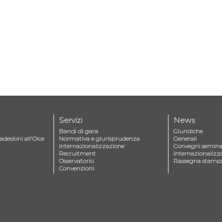
Servizi
News
Bandi di gara
Giuridiche
adesioni all'Oice
Normativa e giurisprudenza
Generali
Internazionalizzazione
Convegni seminar
Recruitment
Internazionalizz
Osservatorio
Rassegna stamp
Convenzioni