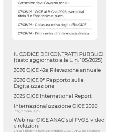
07/08/26 - OICE al B-Cad 2026: evento dal
titolo "Le Esperienze di succ...
07/08/26 - Chiusura estiva degli uffici OICE
07/08/26 - Data center di interesse strategico
nazionale; interventi pe...
07/08/26 - Piano casa: dichiarato di interesse
strategico; nominata Com...
IL CODICE DEI CONTRATTI PUBBLICI
07/08/26 - Ponte sullo Stretto di Messina:
(testo aggiornato alla L. n. 105/2025)
deliberata la sussistenza di...
07/08/26 - Tunnel Brennero, dal Cipess via
2026 OICE 42a Rilevazione annuale
libera al quinto lotto costr...
2026 OICE 9° Rapporto sulla
06/08/26 - Istat, produzione industriale in calo
Digitalizzazione
dell'1% a giugno, su a...
06/08/26 - Dal 3 agosto in vigore l'obbligo di
2025 OICE International Report
energie rinnovabili con ...
Internazionalizzazione OICE 2026
06/08/26 - DL PA approvato in Cdm:
Programma 2025
contributi per riqualificazione sism...
Webinar OICE ANAC sul FVOE: video
06/08/26 - CdM: approvato il d.lgs. di
adeguamento all’AI Act in mate...
e relazioni
Video e presentazioni del webinar OICE-ANAC sul Fascicolo