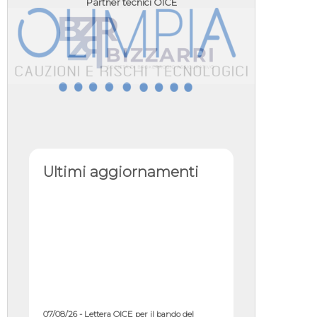
Partner tecnici OICE
Ultimi aggiornamenti
07/08/26 - Lettera OICE per il bando del
Commissario di Governo per il ...