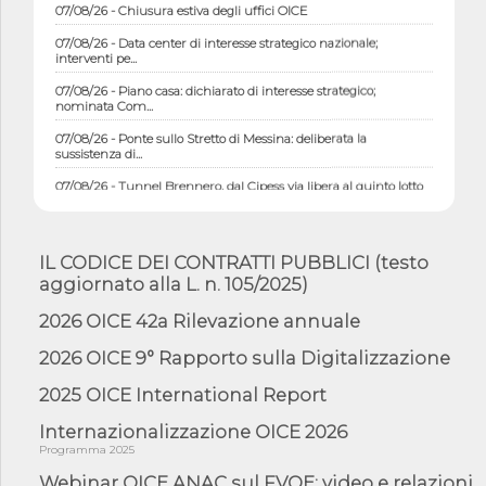
07/08/26 - Chiusura estiva degli uffici OICE
07/08/26 - Data center di interesse strategico nazionale;
interventi pe...
07/08/26 - Piano casa: dichiarato di interesse strategico;
nominata Com...
07/08/26 - Ponte sullo Stretto di Messina: deliberata la
sussistenza di...
07/08/26 - Tunnel Brennero, dal Cipess via libera al quinto lotto
costr...
06/08/26 - Istat, produzione industriale in calo dell'1% a giugno,
su a...
IL CODICE DEI CONTRATTI PUBBLICI (testo
06/08/26 - Dal 3 agosto in vigore l'obbligo di energie rinnovabili
aggiornato alla L. n. 105/2025)
con ...
2026 OICE 42a Rilevazione annuale
06/08/26 - DL PA approvato in Cdm: contributi per
riqualificazione sism...
2026 OICE 9° Rapporto sulla Digitalizzazione
06/08/26 - CdM: approvato il d.lgs. di adeguamento all’AI Act in
mate...
2025 OICE International Report
06/08/26 - DDL delegazione europea in Cdm per recepimento
Internazionalizzazione OICE 2026
norme UE in m...
Programma 2025
05/08/26 - DL Infrastrutture e PNRR è legge: approvata oggi la
Webinar OICE ANAC sul FVOE: video e relazioni
fiducia...