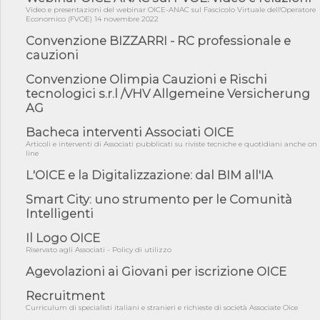
Video e presentazioni del webinar OICE-ANAC sul Fascicolo Virtuale dell'Operatore
05/08/26 - Focus OICE sul DDL di riforma della responsabilità
Economico (FVOE) 14 novembre 2022
amminist...
Convenzione BIZZARRI - RC professionale e
05/08/26 - Anac: pubblicata la Relazione illustrativa al Bando tipo
cauzioni
2 s...
Convenzione Olimpia Cauzioni e Rischi
05/08/26 - SAVE THE DATE: Assemblea Pubblica Confindustria
tecnologici s.r.l /VHV Allgemeine Versicherung
Professioni ...
AG
05/08/26 - Successo OICE per il bando della Città metropolitana
di Reg...
Bacheca interventi Associati OICE
Articoli e interventi di Associati pubblicati su riviste tecniche e quotidiani anche on
05/08/26 - Lettera OICE per il bando della Giunta Regionale della
line
Campa...
L'OICE e la Digitalizzazione: dal BIM all'IA
04/08/26 - DL PA: previste cancellazioni da elenchi professionisti
per ...
Smart City: uno strumento per le Comunità
04/08/26 - International Sustainable Buildings Competition -
Intelligenti
COP31, An...
Il Logo OICE
04/08/26 - CdS, project financing: progetto di fattibilità da
impugnar...
Riservato agli Associati - Policy di utilizzo
Agevolazioni ai Giovani per iscrizione OICE
04/08/26 - Rapporto Anac corruzione 2020-2026: procedimenti
penali per ...
Recruitment
04/08/26 - CdS: partecipazione alla gara non equivale ad
Curriculum di specialisti italiani e stranieri e richieste di società Associate Oice
acquiescenza r...