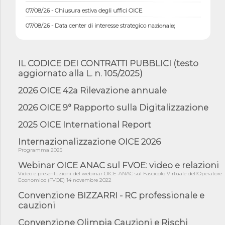
07/08/26 - Chiusura estiva degli uffici OICE
07/08/26 - Data center di interesse strategico nazionale;
interventi pe...
07/08/26 - Piano casa: dichiarato di interesse strategico;
nominata Com...
IL CODICE DEI CONTRATTI PUBBLICI (testo
07/08/26 - Ponte sullo Stretto di Messina: deliberata la
aggiornato alla L. n. 105/2025)
sussistenza di...
2026 OICE 42a Rilevazione annuale
07/08/26 - Tunnel Brennero, dal Cipess via libera al quinto lotto
costr...
2026 OICE 9° Rapporto sulla Digitalizzazione
06/08/26 - Istat, produzione industriale in calo dell'1% a giugno,
su a...
2025 OICE International Report
06/08/26 - Dal 3 agosto in vigore l'obbligo di energie rinnovabili
Internazionalizzazione OICE 2026
con ...
Programma 2025
06/08/26 - DL PA approvato in Cdm: contributi per
riqualificazione sism...
Webinar OICE ANAC sul FVOE: video e relazioni
Video e presentazioni del webinar OICE-ANAC sul Fascicolo Virtuale dell'Operatore
06/08/26 - CdM: approvato il d.lgs. di adeguamento all’AI Act in
Economico (FVOE) 14 novembre 2022
mate...
Convenzione BIZZARRI - RC professionale e
06/08/26 - DDL delegazione europea in Cdm per recepimento
cauzioni
norme UE in m...
Convenzione Olimpia Cauzioni e Rischi
05/08/26 - DL Infrastrutture e PNRR è legge: approvata oggi la