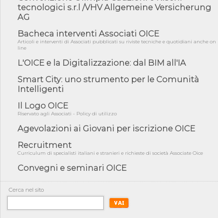
fiducia...
tecnologici s.r.l /VHV Allgemeine Versicherung
AG
05/08/26 - Focus OICE sul DDL di riforma della responsabilità
amminist...
Bacheca interventi Associati OICE
05/08/26 - Anac: pubblicata la Relazione illustrativa al Bando tipo
Articoli e interventi di Associati pubblicati su riviste tecniche e quotidiani anche on
2 s...
line
L'OICE e la Digitalizzazione: dal BIM all'IA
05/08/26 - SAVE THE DATE: Assemblea Pubblica Confindustria
Professioni ...
Smart City: uno strumento per le Comunità
05/08/26 - Successo OICE per il bando della Città metropolitana
Intelligenti
di Reg...
Il Logo OICE
05/08/26 - Lettera OICE per il bando della Giunta Regionale della
Campa...
Riservato agli Associati - Policy di utilizzo
04/08/26 - DL PA: previste cancellazioni da elenchi professionisti
Agevolazioni ai Giovani per iscrizione OICE
per ...
Recruitment
04/08/26 - International Sustainable Buildings Competition -
Curriculum di specialisti italiani e stranieri e richieste di società Associate Oice
COP31, An...
Convegni e seminari OICE
04/08/26 - CdS, project financing: progetto di fattibilità da
impugnar...
Cerca nel sito
04/08/26 - Rapporto Anac corruzione 2020-2026: procedimenti
penali per ...
04/08/26 - CdS: partecipazione alla gara non equivale ad