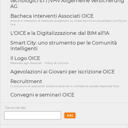
tecnologici s.r.l /VHV Allgemeine Versicherung
COP31, An...
AG
04/08/26 - CdS, project financing: progetto di fattibilità da
impugnar...
Bacheca interventi Associati OICE
Articoli e interventi di Associati pubblicati su riviste tecniche e quotidiani anche on
04/08/26 - Rapporto Anac corruzione 2020-2026: procedimenti
line
penali per ...
L'OICE e la Digitalizzazione: dal BIM all'IA
04/08/26 - CdS: partecipazione alla gara non equivale ad
acquiescenza r...
Smart City: uno strumento per le Comunità
Intelligenti
04/08/26 - DL Infrastrutture approvato alla Camera, passa ora al
Senato
Il Logo OICE
03/08/26 - TAR Piemonte: RUP può avvalersi di consulente
Riservato agli Associati - Policy di utilizzo
esterno per v...
Agevolazioni ai Giovani per iscrizione OICE
03/08/26 - Gruppo FS: nel primo semestre 2026 3 mld di
aggiudicazioni e...
Recruitment
Curriculum di specialisti italiani e stranieri e richieste di società Associate Oice
03/08/26 - Conferenza Obiettivo Export: Imprese e Territori del
Centro ...
Convegni e seminari OICE
03/08/26 - TAR Sicilia: raggruppate devono possedere requisiti
per eseg...
Cerca nel sito
03/08/26 - TAR Lazio - Latina: omesso sopralluogo obbligatorio
non può...
03/08/26 - Investimenti stradali nei piccoli Comuni: dal MIT