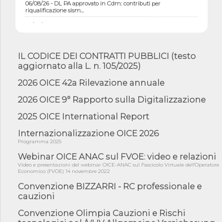
06/08/26 - DL PA approvato in Cdm: contributi per
riqualificazione sism...
06/08/26 - CdM: approvato il d.lgs. di adeguamento all’AI Act in
mate...
06/08/26 - DDL delegazione europea in Cdm per recepimento
norme UE in m...
IL CODICE DEI CONTRATTI PUBBLICI (testo
aggiornato alla L. n. 105/2025)
05/08/26 - DL Infrastrutture e PNRR è legge: approvata oggi la
fiducia...
2026 OICE 42a Rilevazione annuale
05/08/26 - Focus OICE sul DDL di riforma della responsabilità
amminist...
2026 OICE 9° Rapporto sulla Digitalizzazione
05/08/26 - Anac: pubblicata la Relazione illustrativa al Bando tipo
2025 OICE International Report
2 s...
Internazionalizzazione OICE 2026
05/08/26 - SAVE THE DATE: Assemblea Pubblica Confindustria
Professioni ...
Programma 2025
05/08/26 - Successo OICE per il bando della Città metropolitana
Webinar OICE ANAC sul FVOE: video e relazioni
di Reg...
Video e presentazioni del webinar OICE-ANAC sul Fascicolo Virtuale dell'Operatore
Economico (FVOE) 14 novembre 2022
05/08/26 - Lettera OICE per il bando della Giunta Regionale della
Campa...
Convenzione BIZZARRI - RC professionale e
cauzioni
04/08/26 - DL PA: previste cancellazioni da elenchi professionisti
per ...
Convenzione Olimpia Cauzioni e Rischi
04/08/26 - International Sustainable Buildings Competition -