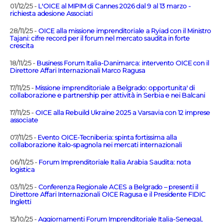
01/12/25 -
L'OICE al MIPIM di Cannes 2026 dal 9 al 13 marzo -
richiesta adesione Associati
28/11/25 -
OICE alla missione imprenditoriale a Ryiad con il Ministro
Tajani: cifre record per il forum nel mercato saudita in forte
crescita
18/11/25 -
Business Forum Italia-Danimarca: intervento OICE con il
Direttore Affari Internazionali Marco Ragusa
17/11/25 -
Missione imprenditoriale a Belgrado: opportunita' di
collaborazione e partnership per attività in Serbia e nei Balcani
17/11/25 -
OICE alla Rebuild Ukraine 2025 a Varsavia con 12 imprese
associate
07/11/25 -
Evento OICE-Tecniberia: spinta fortissima alla
collaborazione italo-spagnola nei mercati internazionali
06/11/25 -
Forum Imprenditoriale Italia Arabia Saudita: nota
logistica
03/11/25 -
Conferenza Regionale ACES a Belgrado – presenti il
Direttore Affari Internazionali OICE Ragusa e il Presidente FIDIC
Ingletti
15/10/25 -
Aggiornamenti Forum Imprenditoriale Italia-Senegal,