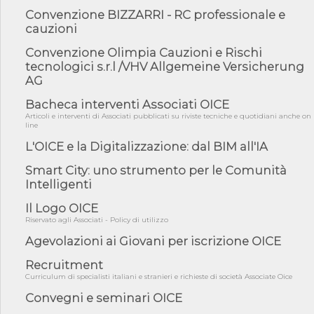
06/08/26 - DDL delegazione europea in Cdm per recepimento
Convenzione BIZZARRI - RC professionale e
norme UE in m...
cauzioni
05/08/26 - DL Infrastrutture e PNRR è legge: approvata oggi la
fiducia...
Convenzione Olimpia Cauzioni e Rischi
tecnologici s.r.l /VHV Allgemeine Versicherung
05/08/26 - Focus OICE sul DDL di riforma della responsabilità
amminist...
AG
05/08/26 - Anac: pubblicata la Relazione illustrativa al Bando tipo
Bacheca interventi Associati OICE
2 s...
Articoli e interventi di Associati pubblicati su riviste tecniche e quotidiani anche on
line
05/08/26 - SAVE THE DATE: Assemblea Pubblica Confindustria
Professioni ...
L'OICE e la Digitalizzazione: dal BIM all'IA
05/08/26 - Successo OICE per il bando della Città metropolitana
Smart City: uno strumento per le Comunità
di Reg...
Intelligenti
05/08/26 - Lettera OICE per il bando della Giunta Regionale della
Campa...
Il Logo OICE
Riservato agli Associati - Policy di utilizzo
04/08/26 - DL PA: previste cancellazioni da elenchi professionisti
per ...
Agevolazioni ai Giovani per iscrizione OICE
04/08/26 - International Sustainable Buildings Competition -
COP31, An...
Recruitment
Curriculum di specialisti italiani e stranieri e richieste di società Associate Oice
04/08/26 - CdS, project financing: progetto di fattibilità da
impugnar...
Convegni e seminari OICE