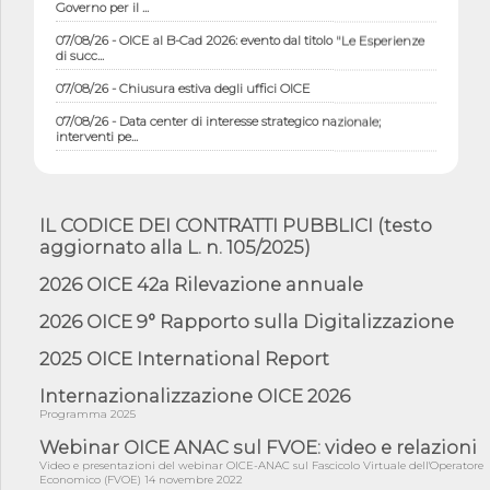
Governo per il ...
07/08/26 - OICE al B-Cad 2026: evento dal titolo "Le Esperienze
di succ...
07/08/26 - Chiusura estiva degli uffici OICE
07/08/26 - Data center di interesse strategico nazionale;
interventi pe...
07/08/26 - Piano casa: dichiarato di interesse strategico;
nominata Com...
07/08/26 - Ponte sullo Stretto di Messina: deliberata la
IL CODICE DEI CONTRATTI PUBBLICI (testo
sussistenza di...
aggiornato alla L. n. 105/2025)
07/08/26 - Tunnel Brennero, dal Cipess via libera al quinto lotto
costr...
2026 OICE 42a Rilevazione annuale
06/08/26 - Istat, produzione industriale in calo dell'1% a giugno,
2026 OICE 9° Rapporto sulla Digitalizzazione
su a...
06/08/26 - Dal 3 agosto in vigore l'obbligo di energie rinnovabili
2025 OICE International Report
con ...
Internazionalizzazione OICE 2026
06/08/26 - DL PA approvato in Cdm: contributi per
Programma 2025
riqualificazione sism...
Webinar OICE ANAC sul FVOE: video e relazioni
06/08/26 - CdM: approvato il d.lgs. di adeguamento all’AI Act in
Video e presentazioni del webinar OICE-ANAC sul Fascicolo Virtuale dell'Operatore
mate...
Economico (FVOE) 14 novembre 2022