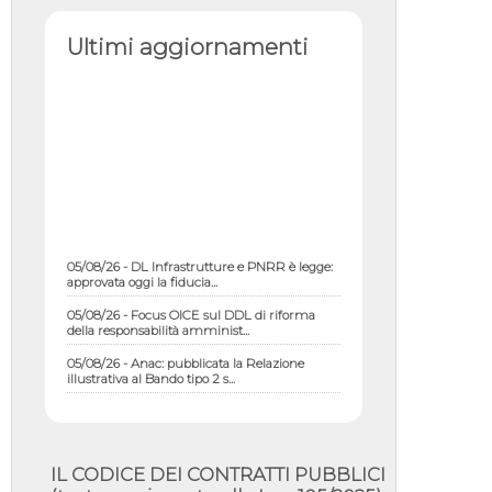
Ultimi aggiornamenti
05/08/26 - DL Infrastrutture e PNRR è legge:
approvata oggi la fiducia...
05/08/26 - Focus OICE sul DDL di riforma
della responsabilità amminist...
05/08/26 - Anac: pubblicata la Relazione
illustrativa al Bando tipo 2 s...
05/08/26 - SAVE THE DATE: Assemblea
Pubblica Confindustria Professioni ...
05/08/26 - Successo OICE per il bando della
Città metropolitana di Reg...
IL CODICE DEI CONTRATTI PUBBLICI