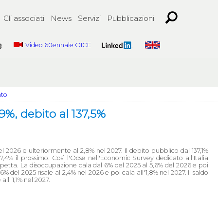
Gli associati
News
Servizi
Pubblicazioni
Video 60ennale OICE
ato
,9%, debito al 137,5%
 nel 2026 e ulteriormente al 2,8% nel 2027. Il debito pubblico dal 137,1%
7,4% il prossimo. Così l'Ocse nell'Economic Survey dedicato all'Italia
tta. La disoccupazione cala dal 6% del 2025 al 5,6% del 2026 e poi
,6% del 2025 risale al 2,4% nel 2026 e poi cala all'1,8% nel 2027. Il saldo
ll' 1,1% nel 2027.