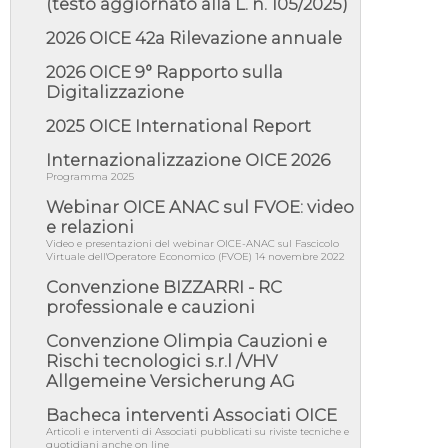
(testo aggiornato alla L. n. 105/2025)
05/08/26 - Lettera OICE per il bando della
Giunta Regionale della Campa...
2026 OICE 42a Rilevazione annuale
04/08/26 - DL PA: previste cancellazioni da
elenchi professionisti per ...
2026 OICE 9° Rapporto sulla
Digitalizzazione
04/08/26 - International Sustainable
Buildings Competition - COP31, An...
2025 OICE International Report
04/08/26 - CdS, project financing: progetto di
fattibilità da impugnar...
Internazionalizzazione OICE 2026
Programma 2025
04/08/26 - Rapporto Anac corruzione 2020-
2026: procedimenti penali per ...
Webinar OICE ANAC sul FVOE: video
04/08/26 - CdS: partecipazione alla gara non
e relazioni
equivale ad acquiescenza r...
Video e presentazioni del webinar OICE-ANAC sul Fascicolo
Virtuale dell'Operatore Economico (FVOE) 14 novembre 2022
04/08/26 - DL Infrastrutture approvato alla
Camera, passa ora al Senato
Convenzione BIZZARRI - RC
professionale e cauzioni
03/08/26 - TAR Piemonte: RUP può avvalersi
di consulente esterno per v...
Convenzione Olimpia Cauzioni e
03/08/26 - Gruppo FS: nel primo semestre
Rischi tecnologici s.r.l /VHV
2026 3 mld di aggiudicazioni e...
Allgemeine Versicherung AG
03/08/26 - Conferenza Obiettivo Export:
Bacheca interventi Associati OICE
Imprese e Territori del Centro ...
Articoli e interventi di Associati pubblicati su riviste tecniche e
03/08/26 - TAR Sicilia: raggruppate devono
quotidiani anche on line