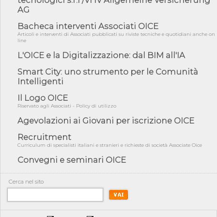
AG
05/08/26 - SAVE THE DATE: Assemblea Pubblica Confindustria
Professioni ...
Bacheca interventi Associati OICE
Articoli e interventi di Associati pubblicati su riviste tecniche e quotidiani anche on
05/08/26 - Successo OICE per il bando della Città metropolitana
line
di Reg...
L'OICE e la Digitalizzazione: dal BIM all'IA
05/08/26 - Lettera OICE per il bando della Giunta Regionale della
Campa...
Smart City: uno strumento per le Comunità
04/08/26 - DL PA: previste cancellazioni da elenchi professionisti
Intelligenti
per ...
Il Logo OICE
04/08/26 - International Sustainable Buildings Competition -
COP31, An...
Riservato agli Associati - Policy di utilizzo
Agevolazioni ai Giovani per iscrizione OICE
04/08/26 - CdS, project financing: progetto di fattibilità da
impugnar...
Recruitment
04/08/26 - Rapporto Anac corruzione 2020-2026: procedimenti
Curriculum di specialisti italiani e stranieri e richieste di società Associate Oice
penali per ...
Convegni e seminari OICE
04/08/26 - CdS: partecipazione alla gara non equivale ad
acquiescenza r...
Cerca nel sito
04/08/26 - DL Infrastrutture approvato alla Camera, passa ora al
Senato
03/08/26 - TAR Piemonte: RUP può avvalersi di consulente
esterno per v...