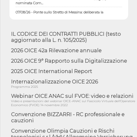
nominata Com...
07/08/26 - Ponte sullo Stretto di Messina: deliberata la
sussistenza di...
07/08/26 - Tunnel Brennero, dal Cipess via libera al quinto lotto
costr...
IL CODICE DEI CONTRATTI PUBBLICI (testo
06/08/26 - Istat, produzione industriale in calo dell'1% a giugno,
aggiornato alla L. n. 105/2025)
su a...
2026 OICE 42a Rilevazione annuale
06/08/26 - Dal 3 agosto in vigore l'obbligo di energie rinnovabili
con ...
2026 OICE 9° Rapporto sulla Digitalizzazione
06/08/26 - DL PA approvato in Cdm: contributi per
riqualificazione sism...
2025 OICE International Report
06/08/26 - CdM: approvato il d.lgs. di adeguamento all’AI Act in
Internazionalizzazione OICE 2026
mate...
Programma 2025
06/08/26 - DDL delegazione europea in Cdm per recepimento
Webinar OICE ANAC sul FVOE: video e relazioni
norme UE in m...
Video e presentazioni del webinar OICE-ANAC sul Fascicolo Virtuale dell'Operatore
05/08/26 - DL Infrastrutture e PNRR è legge: approvata oggi la
Economico (FVOE) 14 novembre 2022
fiducia...
Convenzione BIZZARRI - RC professionale e
05/08/26 - Focus OICE sul DDL di riforma della responsabilità
cauzioni
amminist...
Convenzione Olimpia Cauzioni e Rischi
05/08/26 - Anac: pubblicata la Relazione illustrativa al Bando tipo
tecnologici s.r.l /VHV Allgemeine Versicherung
2 s...