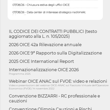
07/08/26 - Chiusura estiva degli uffici OICE
07/08/26 - Data center di interesse strategico nazionale;
interventi pe...
07/08/26 - Piano casa: dichiarato di interesse strategico;
nominata Com...
IL CODICE DEI CONTRATTI PUBBLICI (testo
07/08/26 - Ponte sullo Stretto di Messina: deliberata la
aggiornato alla L. n. 105/2025)
sussistenza di...
07/08/26 - Tunnel Brennero, dal Cipess via libera al quinto lotto
2026 OICE 42a Rilevazione annuale
costr...
2026 OICE 9° Rapporto sulla Digitalizzazione
06/08/26 - Istat, produzione industriale in calo dell'1% a giugno,
su a...
2025 OICE International Report
06/08/26 - Dal 3 agosto in vigore l'obbligo di energie rinnovabili
con ...
Internazionalizzazione OICE 2026
Programma 2025
06/08/26 - DL PA approvato in Cdm: contributi per
riqualificazione sism...
Webinar OICE ANAC sul FVOE: video e relazioni
Video e presentazioni del webinar OICE-ANAC sul Fascicolo Virtuale dell'Operatore
06/08/26 - CdM: approvato il d.lgs. di adeguamento all’AI Act in
Economico (FVOE) 14 novembre 2022
mate...
Convenzione BIZZARRI - RC professionale e
06/08/26 - DDL delegazione europea in Cdm per recepimento
cauzioni
norme UE in m...
05/08/26 - DL Infrastrutture e PNRR è legge: approvata oggi la
Convenzione Olimpia Cauzioni e Rischi