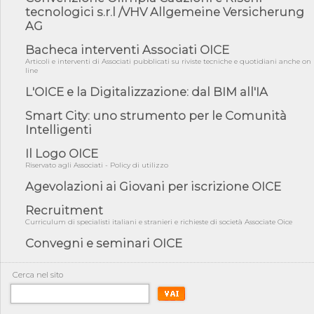
fiducia...
tecnologici s.r.l /VHV Allgemeine Versicherung
AG
05/08/26 - Focus OICE sul DDL di riforma della responsabilità
amminist...
Bacheca interventi Associati OICE
05/08/26 - Anac: pubblicata la Relazione illustrativa al Bando tipo
Articoli e interventi di Associati pubblicati su riviste tecniche e quotidiani anche on
2 s...
line
05/08/26 - SAVE THE DATE: Assemblea Pubblica Confindustria
L'OICE e la Digitalizzazione: dal BIM all'IA
Professioni ...
Smart City: uno strumento per le Comunità
05/08/26 - Successo OICE per il bando della Città metropolitana
Intelligenti
di Reg...
05/08/26 - Lettera OICE per il bando della Giunta Regionale della
Il Logo OICE
Campa...
Riservato agli Associati - Policy di utilizzo
04/08/26 - DL PA: previste cancellazioni da elenchi professionisti
Agevolazioni ai Giovani per iscrizione OICE
per ...
Recruitment
04/08/26 - International Sustainable Buildings Competition -
COP31, An...
Curriculum di specialisti italiani e stranieri e richieste di società Associate Oice
Convegni e seminari OICE
04/08/26 - CdS, project financing: progetto di fattibilità da
impugnar...
04/08/26 - Rapporto Anac corruzione 2020-2026: procedimenti
Cerca nel sito
penali per ...
04/08/26 - CdS: partecipazione alla gara non equivale ad
acquiescenza r...