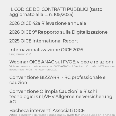
06/08/26 - DDL delegazione europea in Cdm per recepimento
norme UE in m...
IL CODICE DEI CONTRATTI PUBBLICI (testo
aggiornato alla L. n. 105/2025)
05/08/26 - DL Infrastrutture e PNRR è legge: approvata oggi la
fiducia...
2026 OICE 42a Rilevazione annuale
05/08/26 - Focus OICE sul DDL di riforma della responsabilità
amminist...
2026 OICE 9° Rapporto sulla Digitalizzazione
05/08/26 - Anac: pubblicata la Relazione illustrativa al Bando tipo
2025 OICE International Report
2 s...
Internazionalizzazione OICE 2026
05/08/26 - SAVE THE DATE: Assemblea Pubblica Confindustria
Professioni ...
Programma 2025
05/08/26 - Successo OICE per il bando della Città metropolitana
Webinar OICE ANAC sul FVOE: video e relazioni
di Reg...
Video e presentazioni del webinar OICE-ANAC sul Fascicolo Virtuale dell'Operatore
Economico (FVOE) 14 novembre 2022
05/08/26 - Lettera OICE per il bando della Giunta Regionale della
Campa...
Convenzione BIZZARRI - RC professionale e
cauzioni
04/08/26 - DL PA: previste cancellazioni da elenchi professionisti
per ...
Convenzione Olimpia Cauzioni e Rischi
04/08/26 - International Sustainable Buildings Competition -
tecnologici s.r.l /VHV Allgemeine Versicherung
COP31, An...
AG
04/08/26 - CdS, project financing: progetto di fattibilità da
Bacheca interventi Associati OICE
impugnar...
Articoli e interventi di Associati pubblicati su riviste tecniche e quotidiani anche on