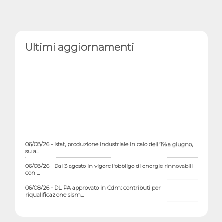
Ultimi aggiornamenti
06/08/26 - Istat, produzione industriale in calo dell'1% a giugno,
su a...
06/08/26 - Dal 3 agosto in vigore l'obbligo di energie rinnovabili
con ...
06/08/26 - DL PA approvato in Cdm: contributi per
riqualificazione sism...
06/08/26 - CdM: approvato il d.lgs. di adeguamento all’AI Act in
mate...