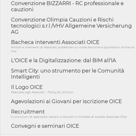
Convenzione BIZZARRI - RC professionale e
06/08/26 - DDL delegazione europea in Cdm per recepimento
cauzioni
norme UE in m...
Convenzione Olimpia Cauzioni e Rischi
05/08/26 - DL Infrastrutture e PNRR è legge: approvata oggi la
fiducia...
tecnologici s.r.l /VHV Allgemeine Versicherung
AG
05/08/26 - Focus OICE sul DDL di riforma della responsabilità
amminist...
Bacheca interventi Associati OICE
05/08/26 - Anac: pubblicata la Relazione illustrativa al Bando tipo
Articoli e interventi di Associati pubblicati su riviste tecniche e quotidiani anche on
2 s...
line
05/08/26 - SAVE THE DATE: Assemblea Pubblica Confindustria
L'OICE e la Digitalizzazione: dal BIM all'IA
Professioni ...
Smart City: uno strumento per le Comunità
05/08/26 - Successo OICE per il bando della Città metropolitana
Intelligenti
di Reg...
05/08/26 - Lettera OICE per il bando della Giunta Regionale della
Il Logo OICE
Campa...
Riservato agli Associati - Policy di utilizzo
04/08/26 - DL PA: previste cancellazioni da elenchi professionisti
Agevolazioni ai Giovani per iscrizione OICE
per ...
Recruitment
04/08/26 - International Sustainable Buildings Competition -
COP31, An...
Curriculum di specialisti italiani e stranieri e richieste di società Associate Oice
Convegni e seminari OICE
04/08/26 - CdS, project financing: progetto di fattibilità da
impugnar...