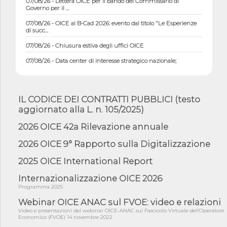
Governo per il ...
07/08/26 - OICE al B-Cad 2026: evento dal titolo "Le Esperienze
di succ...
07/08/26 - Chiusura estiva degli uffici OICE
07/08/26 - Data center di interesse strategico nazionale;
interventi pe...
07/08/26 - Piano casa: dichiarato di interesse strategico;
nominata Com...
IL CODICE DEI CONTRATTI PUBBLICI (testo
07/08/26 - Ponte sullo Stretto di Messina: deliberata la
aggiornato alla L. n. 105/2025)
sussistenza di...
07/08/26 - Tunnel Brennero, dal Cipess via libera al quinto lotto
2026 OICE 42a Rilevazione annuale
costr...
2026 OICE 9° Rapporto sulla Digitalizzazione
06/08/26 - Istat, produzione industriale in calo dell'1% a giugno,
su a...
2025 OICE International Report
06/08/26 - Dal 3 agosto in vigore l'obbligo di energie rinnovabili
con ...
Internazionalizzazione OICE 2026
Programma 2025
06/08/26 - DL PA approvato in Cdm: contributi per
riqualificazione sism...
Webinar OICE ANAC sul FVOE: video e relazioni
Video e presentazioni del webinar OICE-ANAC sul Fascicolo Virtuale dell'Operatore
06/08/26 - CdM: approvato il d.lgs. di adeguamento all’AI Act in
Economico (FVOE) 14 novembre 2022
mate...