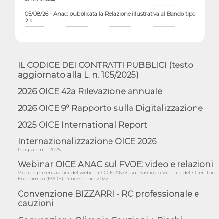
05/08/26 - Anac: pubblicata la Relazione illustrativa al Bando tipo
2 s...
05/08/26 - SAVE THE DATE: Assemblea Pubblica Confindustria
Professioni ...
05/08/26 - Successo OICE per il bando della Città metropolitana
di Reg...
IL CODICE DEI CONTRATTI PUBBLICI (testo
aggiornato alla L. n. 105/2025)
05/08/26 - Lettera OICE per il bando della Giunta Regionale della
Campa...
2026 OICE 42a Rilevazione annuale
04/08/26 - DL PA: previste cancellazioni da elenchi professionisti
per ...
2026 OICE 9° Rapporto sulla Digitalizzazione
04/08/26 - International Sustainable Buildings Competition -
2025 OICE International Report
COP31, An...
Internazionalizzazione OICE 2026
04/08/26 - CdS, project financing: progetto di fattibilità da
impugnar...
Programma 2025
04/08/26 - Rapporto Anac corruzione 2020-2026: procedimenti
Webinar OICE ANAC sul FVOE: video e relazioni
penali per ...
Video e presentazioni del webinar OICE-ANAC sul Fascicolo Virtuale dell'Operatore
Economico (FVOE) 14 novembre 2022
04/08/26 - CdS: partecipazione alla gara non equivale ad
acquiescenza r...
Convenzione BIZZARRI - RC professionale e
cauzioni
04/08/26 - DL Infrastrutture approvato alla Camera, passa ora al
Senato