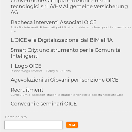
Convenzione Olimpia Cauzioni e Rischi
03/08/26 - TAR Piemonte: RUP può avvalersi di consulente
tecnologici s.r.l /VHV Allgemeine Versicherung
esterno per v...
AG
03/08/26 - Gruppo FS: nel primo semestre 2026 3 mld di
Bacheca interventi Associati OICE
aggiudicazioni e...
Articoli e interventi di Associati pubblicati su riviste tecniche e quotidiani anche on
03/08/26 - Conferenza Obiettivo Export: Imprese e Territori del
line
Centro ...
L'OICE e la Digitalizzazione: dal BIM all'IA
03/08/26 - TAR Sicilia: raggruppate devono possedere requisiti
per eseg...
Smart City: uno strumento per le Comunità
Intelligenti
03/08/26 - TAR Lazio - Latina: omesso sopralluogo obbligatorio
non può...
Il Logo OICE
03/08/26 - Investimenti stradali nei piccoli Comuni: dal MIT
Riservato agli Associati - Policy di utilizzo
ulteriori ...
Agevolazioni ai Giovani per iscrizione OICE
31/07/26 - On line il testo integrale della Rilevazione annuale
OICE/CE...
Recruitment
Curriculum di specialisti italiani e stranieri e richieste di società Associate Oice
31/07/26 - MASE: approvata la nuova guida operativa dei
certificati bia...
Convegni e seminari OICE
31/07/26 - Piano Mattei countries: Ethiopia Borana Resilient
Water Deve...
Cerca nel sito
31/07/26 - On line le Classifiche OICE 2026: fatturati, settori e
attiv...