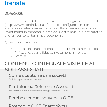
frenata
20/5/2026
E' disponibile al seguente link
(https://www.confindustria.it/pubblicazioni/guerra-in-iran-
scenario-in-deterioramento-balza-linflazione-cala-la-fiducia-
investimenti-in-frenata/) la nota del Centro studi di Confindustria
che fa il punto sui temi macroeconomici.
Questi i punti in sintesi:
Guerra in Iran, scenario in deterioramento: balza
l'inflazione, cala la fiducia, investimenti in frenata.
Petrolio...
CONTENUTO INTEGRALE VISIBILE AI
SOLI ASSOCIATI
Come costituire una società
Guida rapida d'orientamento
Piattaforma Referenze Associati
Marketing e collaborazione per gli Associati OICE
Perché e come iscriversi a OICE
Protocollo OICE Energy4you