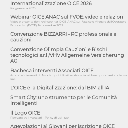
Internazionalizzazione OICE 2026
05/08/26 - SAVE THE DATE: Assemblea Pubblica Confindustria
Professioni ...
Programma 2025
05/08/26 - Successo OICE per il bando della Città metropolitana
Webinar OICE ANAC sul FVOE: video e relazioni
di Reg...
Video e presentazioni del webinar OICE-ANAC sul Fascicolo Virtuale dell'Operatore
Economico (FVOE) 14 novembre 2022
05/08/26 - Lettera OICE per il bando della Giunta Regionale della
Campa...
Convenzione BIZZARRI - RC professionale e
cauzioni
04/08/26 - DL PA: previste cancellazioni da elenchi professionisti
per ...
Convenzione Olimpia Cauzioni e Rischi
04/08/26 - International Sustainable Buildings Competition -
tecnologici s.r.l /VHV Allgemeine Versicherung
COP31, An...
AG
04/08/26 - CdS, project financing: progetto di fattibilità da
Bacheca interventi Associati OICE
impugnar...
Articoli e interventi di Associati pubblicati su riviste tecniche e quotidiani anche on
04/08/26 - Rapporto Anac corruzione 2020-2026: procedimenti
line
penali per ...
L'OICE e la Digitalizzazione: dal BIM all'IA
04/08/26 - CdS: partecipazione alla gara non equivale ad
acquiescenza r...
Smart City: uno strumento per le Comunità
Intelligenti
04/08/26 - DL Infrastrutture approvato alla Camera, passa ora al
Senato
Il Logo OICE
03/08/26 - TAR Piemonte: RUP può avvalersi di consulente
Riservato agli Associati - Policy di utilizzo
esterno per v...
Agevolazioni ai Giovani per iscrizione OICE