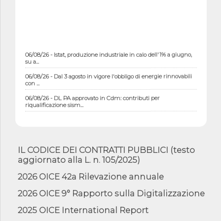
06/08/26 - Istat, produzione industriale in calo dell'1% a giugno,
su a...
06/08/26 - Dal 3 agosto in vigore l'obbligo di energie rinnovabili
con ...
06/08/26 - DL PA approvato in Cdm: contributi per
riqualificazione sism...
06/08/26 - CdM: approvato il d.lgs. di adeguamento all’AI Act in
mate...
06/08/26 - DDL delegazione europea in Cdm per recepimento
norme UE in m...
IL CODICE DEI CONTRATTI PUBBLICI (testo
aggiornato alla L. n. 105/2025)
05/08/26 - DL Infrastrutture e PNRR è legge: approvata oggi la
fiducia...
2026 OICE 42a Rilevazione annuale
05/08/26 - Focus OICE sul DDL di riforma della responsabilità
amminist...
2026 OICE 9° Rapporto sulla Digitalizzazione
05/08/26 - Anac: pubblicata la Relazione illustrativa al Bando tipo
2025 OICE International Report
2 s...