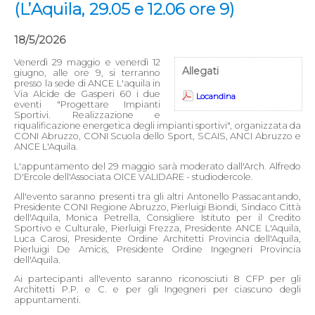
(L’Aquila, 29.05 e 12.06 ore 9)
18/5/2026
Venerdì 29 maggio e venerdì 12
Allegati
giugno, alle ore 9, si terranno
presso la sede di ANCE L'aquila in
Via Alcide de Gasperi 60 i due
Locandina
eventi "Progettare Impianti
Sportivi. Realizzazione e
riqualificazione energetica degli impianti sportivi", organizzata da
CONI Abruzzo, CONI Scuola dello Sport, SCAIS, ANCI Abruzzo e
ANCE L'Aquila.
L'appuntamento del 29 maggio sarà moderato dall'Arch. Alfredo
D'Ercole dell'Associata OICE VALIDARE - studiodercole.
All'evento saranno presenti tra gli altri Antonello Passacantando,
Presidente CONI Regione Abruzzo, Pierluigi Biondi, Sindaco Città
dell'Aquila, Monica Petrella, Consigliere Istituto per il Credito
Sportivo e Culturale, Pierluigi Frezza, Presidente ANCE L'Aquila,
Luca Carosi, Presidente Ordine Architetti Provincia dell'Aquila,
Pierluigi De Amicis, Presidente Ordine Ingegneri Provincia
dell'Aquila.
Ai partecipanti all'evento saranno riconosciuti 8 CFP per gli
Architetti P.P. e C. e per gli Ingegneri per ciascuno degli
appuntamenti.