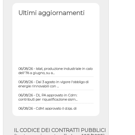
Ultimi aggiornamenti
06/08/26 - Istat, produzione industriale in calo
dell'1% a giugno, su a...
06/08/26 - Dal 3 agosto in vigore l'obbligo di
energie rinnovabili con ...
06/08/26 - DL PA approvato in Cdm:
contributi per riqualificazione sism...
06/08/26 - CdM: approvato il d.lgs. di
adeguamento all’AI Act in mate...
06/08/26 - DDL delegazione europea in Cdm
per recepimento norme UE in m...
IL CODICE DEI CONTRATTI PUBBLICI
05/08/26 - DL Infrastrutture e PNRR è legge: