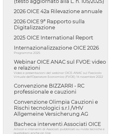
(testo aggiornato alla L. n. 105/2025)
approvata oggi la fiducia...
05/08/26 - Focus OICE sul DDL di riforma
2026 OICE 42a Rilevazione annuale
della responsabilità amminist...
2026 OICE 9° Rapporto sulla
05/08/26 - Anac: pubblicata la Relazione
Digitalizzazione
illustrativa al Bando tipo 2 s...
05/08/26 - SAVE THE DATE: Assemblea
2025 OICE International Report
Pubblica Confindustria Professioni ...
Internazionalizzazione OICE 2026
05/08/26 - Successo OICE per il bando della
Programma 2025
Città metropolitana di Reg...
Webinar OICE ANAC sul FVOE: video
05/08/26 - Lettera OICE per il bando della
Giunta Regionale della Campa...
e relazioni
Video e presentazioni del webinar OICE-ANAC sul Fascicolo
04/08/26 - DL PA: previste cancellazioni da
Virtuale dell'Operatore Economico (FVOE) 14 novembre 2022
elenchi professionisti per ...
Convenzione BIZZARRI - RC
04/08/26 - International Sustainable
professionale e cauzioni
Buildings Competition - COP31, An...
Convenzione Olimpia Cauzioni e
04/08/26 - CdS, project financing: progetto di
fattibilità da impugnar...
Rischi tecnologici s.r.l /VHV
Allgemeine Versicherung AG
04/08/26 - Rapporto Anac corruzione 2020-
2026: procedimenti penali per ...
Bacheca interventi Associati OICE
04/08/26 - CdS: partecipazione alla gara non
Articoli e interventi di Associati pubblicati su riviste tecniche e
equivale ad acquiescenza r...
quotidiani anche on line