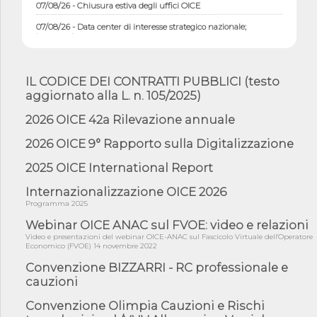
07/08/26 - Chiusura estiva degli uffici OICE
07/08/26 - Data center di interesse strategico nazionale;
interventi pe...
07/08/26 - Piano casa: dichiarato di interesse strategico;
nominata Com...
IL CODICE DEI CONTRATTI PUBBLICI (testo
07/08/26 - Ponte sullo Stretto di Messina: deliberata la
aggiornato alla L. n. 105/2025)
sussistenza di...
07/08/26 - Tunnel Brennero, dal Cipess via libera al quinto lotto
2026 OICE 42a Rilevazione annuale
costr...
2026 OICE 9° Rapporto sulla Digitalizzazione
06/08/26 - Istat, produzione industriale in calo dell'1% a giugno,
su a...
2025 OICE International Report
06/08/26 - Dal 3 agosto in vigore l'obbligo di energie rinnovabili
con ...
Internazionalizzazione OICE 2026
Programma 2025
06/08/26 - DL PA approvato in Cdm: contributi per
riqualificazione sism...
Webinar OICE ANAC sul FVOE: video e relazioni
Video e presentazioni del webinar OICE-ANAC sul Fascicolo Virtuale dell'Operatore
06/08/26 - CdM: approvato il d.lgs. di adeguamento all’AI Act in
Economico (FVOE) 14 novembre 2022
mate...
Convenzione BIZZARRI - RC professionale e
06/08/26 - DDL delegazione europea in Cdm per recepimento
cauzioni
norme UE in m...
05/08/26 - DL Infrastrutture e PNRR è legge: approvata oggi la
Convenzione Olimpia Cauzioni e Rischi
fiducia...