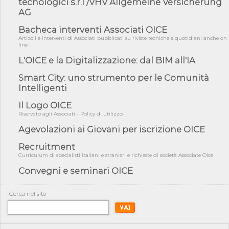
tecnologici s.r.l /VHV Allgemeine Versicherung
AG
05/08/26 - Focus OICE sul DDL di riforma della responsabilità
amminist...
Bacheca interventi Associati OICE
05/08/26 - Anac: pubblicata la Relazione illustrativa al Bando tipo
Articoli e interventi di Associati pubblicati su riviste tecniche e quotidiani anche on
2 s...
line
05/08/26 - SAVE THE DATE: Assemblea Pubblica Confindustria
L'OICE e la Digitalizzazione: dal BIM all'IA
Professioni ...
Smart City: uno strumento per le Comunità
05/08/26 - Successo OICE per il bando della Città metropolitana
Intelligenti
di Reg...
05/08/26 - Lettera OICE per il bando della Giunta Regionale della
Il Logo OICE
Campa...
Riservato agli Associati - Policy di utilizzo
04/08/26 - DL PA: previste cancellazioni da elenchi professionisti
Agevolazioni ai Giovani per iscrizione OICE
per ...
Recruitment
04/08/26 - International Sustainable Buildings Competition -
COP31, An...
Curriculum di specialisti italiani e stranieri e richieste di società Associate Oice
Convegni e seminari OICE
04/08/26 - CdS, project financing: progetto di fattibilità da
impugnar...
04/08/26 - Rapporto Anac corruzione 2020-2026: procedimenti
Cerca nel sito
penali per ...
04/08/26 - CdS: partecipazione alla gara non equivale ad
acquiescenza r...